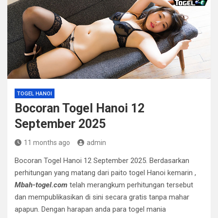
TOGEL HANOI
Bocoran Togel Hanoi 12
September 2025
11 months ago
admin
Bocoran Togel Hanoi 12 September 2025. Berdasarkan
perhitungan yang matang dari paito togel Hanoi kemarin ,
Mbah-togel.com
telah merangkum perhitungan tersebut
dan mempublikasikan di sini secara gratis tanpa mahar
apapun. Dengan harapan anda para togel mania