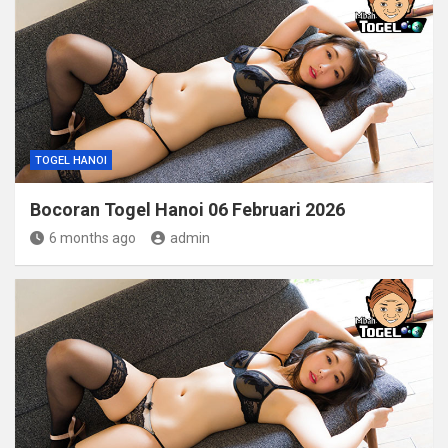
TOGEL HANOI
Bocoran Togel Hanoi 06 Februari 2026
6 months ago
admin