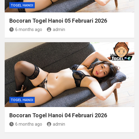
TOGEL HANOI
Bocoran Togel Hanoi 05 Februari 2026
6 months ago
admin
TOGEL HANOI
Bocoran Togel Hanoi 04 Februari 2026
6 months ago
admin