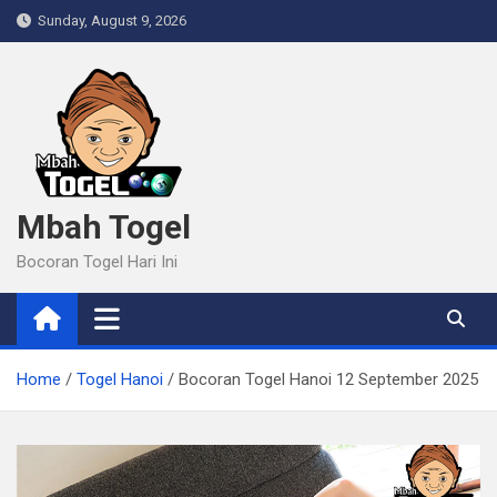
Skip
Sunday, August 9, 2026
to
content
Mbah Togel
Bocoran Togel Hari Ini
Home
Togel Hanoi
Bocoran Togel Hanoi 12 September 2025