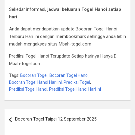
Sekedar informasi,
jadwal keluaran Togel Hanoi setiap
hari
Anda dapat mendapatkan update Bocoran Togel Hanoi
Terbaru Hari Ini dengan membookmark sehingga anda lebih
mudah mengakses situs Mbah-togel.com
Prediksi Togel Hanoi Terupdate Setiap harinya Hanya Di
Mbah-togel.com
Tags:
Bocoran Togel
,
Bocoran Togel Hanoi
,
Bocoran Togel Hanoi Hari Ini
,
Prediksi Togel
,
Prediksi Togel Hanoi
,
Prediksi Togel Hanoi Hari Ini
Post
Bocoran Togel Taipei 12 September 2025
navigation