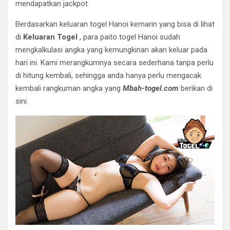
mendapatkan jackpot
Berdasarkan keluaran togel Hanoi kemarin yang bisa di lihat
di
Keluaran Togel
, para paito togel Hanoi sudah
mengkalkulasi angka yang kemungkinan akan keluar pada
hari ini. Kami merangkumnya secara sederhana tanpa perlu
di hitung kembali, sehingga anda hanya perlu mengacak
kembali rangkuman angka yang
Mbah-togel.com
berikan di
sini.