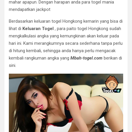
mahar apapun. Dengan harapan anda para togel mania
mendapatkan jackpot
Berdasarkan keluaran togel Hongkong kemarin yang bisa di
lihat di
Keluaran Togel
, para paito togel Hongkong sudah
mengkalkulasi angka yang kemungkinan akan keluar pada
hari ini. Kami merangkumnya secara sederhana tanpa perlu
di hitung kembali, sehingga anda hanya perlu mengacak
kembali rangkuman angka yang
Mbah-togel.com
berikan di
sini.