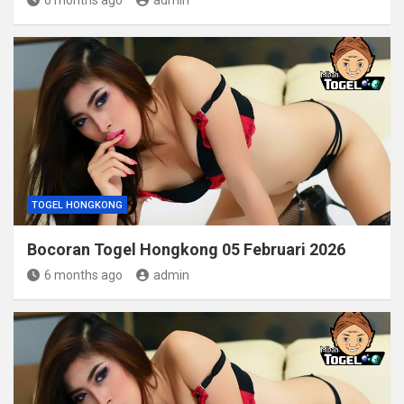
6 months ago
admin
TOGEL HONGKONG
Bocoran Togel Hongkong 05 Februari 2026
6 months ago
admin