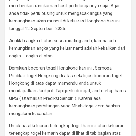
memberikan rangkuman hasil perhitungannya saja. Agar
anda tidak perlu pusing untuk mengacak angka yang
kemungkinan akan muncul di keluaran Hongkong hari ini
tanggal 12 September 2025.
Acaklah angka di atas sesuai insting anda, karena ada
kemungkinan angka yang keluar nanti adalah kebalikan dari
angka – angka di atas.
Demikian bocoran togel Hongkong hari ini . Semoga
Prediksi Togel Hongkong di atas sekaligus bocoran togel
Hongkong di atas dapat memandu anda untuk
mendapatkan Jackpot. Tapi perlu di ingat, anda tetap harus
UPS
( Utamakan Prediksi Sendiri ). Karena ada
kemungkinan perhitungan yang Mbah-togel.com berikan
mengalami kesahalan.
Untuk hasil keluaran terlengkap togel hari ini, atau keluaran
terlengkap togel kemarin dapat di lihat di tab bagian atas