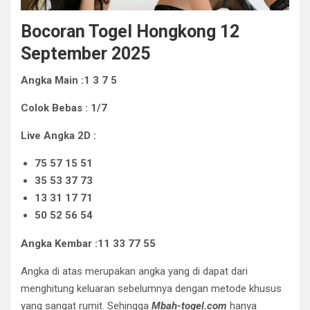
Bocoran Togel Hongkong 12
September 2025
Angka Main :1 3 7 5
Colok Bebas : 1/7
Live Angka 2D :
75 57 15 51
35 53 37 73
13 31 17 71
50 52 56 54
Angka Kembar :11 33
77 55
Angka di atas merupakan angka yang di dapat dari
menghitung keluaran sebelumnya dengan metode khusus
yang sangat rumit. Sehingga
Mbah-togel.com
hanya