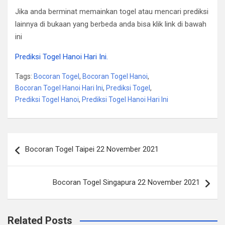
Jika anda berminat memainkan togel atau mencari prediksi
lainnya di bukaan yang berbeda anda bisa klik link di bawah
ini
Prediksi Togel Hanoi Hari Ini.
Tags:
Bocoran Togel
,
Bocoran Togel Hanoi
,
Bocoran Togel Hanoi Hari Ini
,
Prediksi Togel
,
Prediksi Togel Hanoi
,
Prediksi Togel Hanoi Hari Ini
Post
Bocoran Togel Taipei 22 November 2021
navigation
Bocoran Togel Singapura 22 November 2021
Related Posts