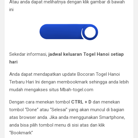
Atau anda dapat melihatnya dengan klik gambar di bawah
ini
Sekedar informasi,
jadwal keluaran Togel Hanoi setiap
hari
Anda dapat mendapatkan update Bocoran Togel Hanoi
Terbaru Hari Ini dengan membookmark sehingga anda lebih
mudah mengakses situs Mbah-togel.com
Dengan cara menekan tombol
CTRL + D
dan menekan
tombol “Done” atau “Selesai” yang akan muncul di bagian
atas browser anda. Jika anda menggunakan Smartphone,
anda bisa pilih tombol menu di sisi atas dan klik
“Bookmark”