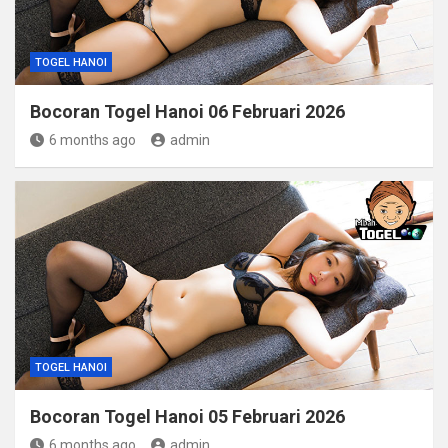
TOGEL HANOI
Bocoran Togel Hanoi 06 Februari 2026
6 months ago
admin
TOGEL HANOI
Bocoran Togel Hanoi 05 Februari 2026
6 months ago
admin