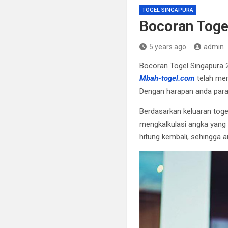
TOGEL SINGAPURA
Bocoran Toge
5 years ago
admin
Bocoran Togel Singapura 
Mbah-togel.com
telah mer
Dengan harapan anda para
Berdasarkan keluaran togel
mengkalkulasi angka yang 
hitung kembali, sehingga