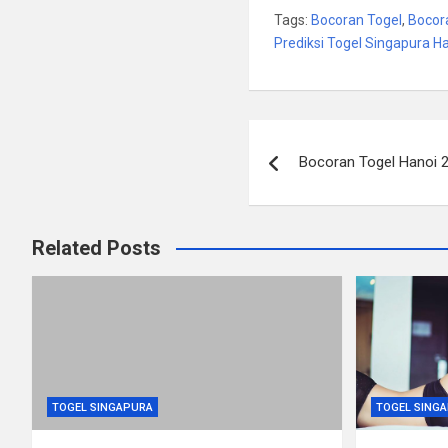
Tags:
Bocoran Togel
,
Bocor
Prediksi Togel Singapura Har
Post
Bocoran Togel Hanoi 
navigation
Related Posts
TOGEL SINGAPURA
TOGEL SING