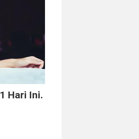
21
Hari Ini.