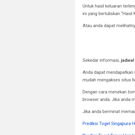
Untuk hasil keluaran terlen
ini yang bertuliskan “Hasil
Atau anda dapat melihatny
Sekedar informasi,
jadwal
Anda dapat mendapatkan u
mudah mengakses situs 
Dengan cara menekan to
browser anda. Jika anda m
Jika anda berminat memaink
Prediksi Togel Singapura H