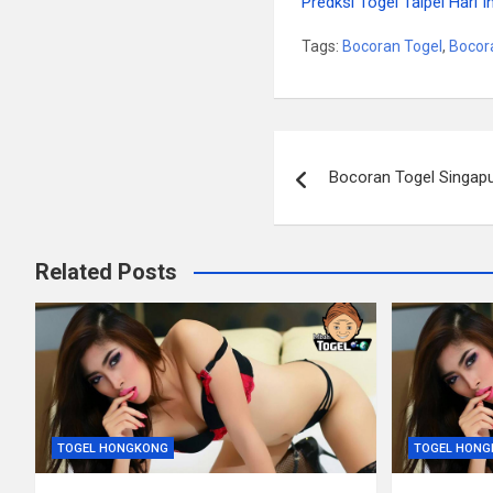
Predksi Togel Taipei Hari I
Tags:
Bocoran Togel
,
Bocora
Post
Bocoran Togel Singapu
navigation
Related Posts
TOGEL HONGKONG
TOGEL HONG