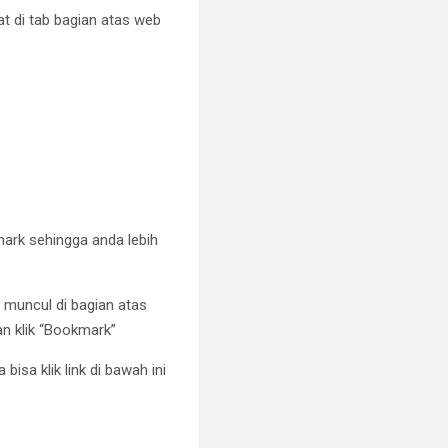
hat di tab bagian atas web
rk sehingga anda lebih
 muncul di bagian atas
an klik “Bookmark”
isa klik link di bawah ini