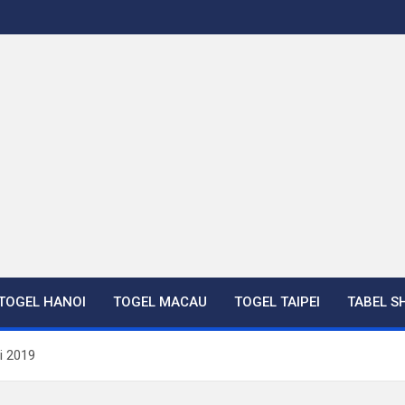
TOGEL HANOI
TOGEL MACAU
TOGEL TAIPEI
TABEL SH
i 2019