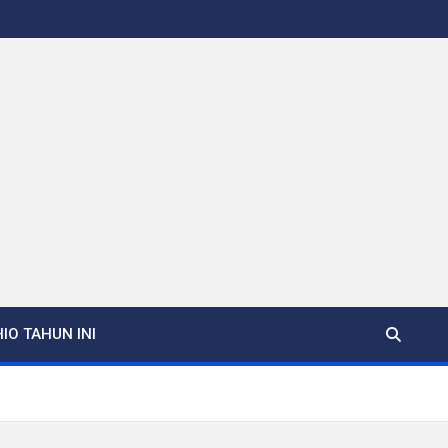
IO TAHUN INI