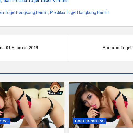
ni, dan Prediksi Togel Taipei Kemarin
n Togel Hongkong Hari Ini
,
Prediksi Togel Hongkong Hari Ini
ra 01 Februari 2019
Bocoran Togel T
KONG
TOGEL HONGKONG