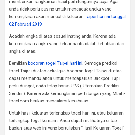
memberikan rangkuman hasil perhitungannya saja. Agar
anda tidak perlu pusing untuk mengacak angka yang
kemungkinan akan muncul di keluaran
Taipei hari ini tanggal
02 Februari 2019.
Acaklah angka di atas sesuai insting anda. Karena ada
kemungkinan angka yang keluar nanti adalah kebalikan dari
angka di atas.
Demikian
bocoran togel Taipei hari ini
. Semoga prediksi
togel Taipei di atas sekaligus bocoran togel Taipei di atas
dapat memandu anda untuk mendapatkan Jackpot. Tapi
perlu di ingat, anda tetap harus UPS ( Utamakan Prediksi
Sendiri ). Karena ada kemungkinan perhitungan yang Mbah-
togel.com berikan mengalami kesahalan.
Untuk hasil keluaran terlengkap togel hari ini, atau keluaran
terlengkap togel kemarin. Anda dapat melihatnya di tab
bagian atas web ini yang bertuliskan “Hasil Keluaran Togel”