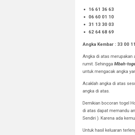
16 61 36 63
06 60 01 10
31 13 30 03
62 64 68 69
Angka Kembar : 33 00 1
Angka di atas merupakan 
rumit. Sehingga
Mbah-tog
untuk mengacak angka yan
Acaklah angka di atas sesu
angka di atas.
Demikian bocoran togel Ho
di atas dapat memandu and
Sendiri ). Karena ada kem
Untuk hasil keluaran terlen