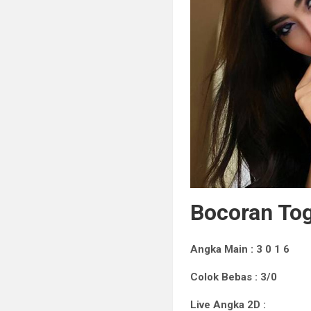
Bocoran To
Angka Main : 3 0 1 6
Colok Bebas : 3/0
Live Angka 2D :