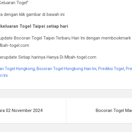
 Keluaran Togel”
a dengan klik gambar di bawah ini
 keluaran Togel Taipei setiap hari
pdate Bocoran Togel Taipei Terbaru Hari Ini dengan membookmark 
Mbah-togel.com
Terupdate Setiap harinya Hanya Di Mbah-togel.com
an Togel Hongkong
,
Bocoran Togel Hongkong Hari Ini
,
Prediksi Togel
,
Pre
i Ini
ura 02 November 2024
Bocoran Togel Ma