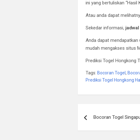
ini yang bertuliskan “Hasil
Atau anda dapat melihatny
Sekedar informasi,
jadwal
Anda dapat mendapatkan u
mudah mengakses situs 
Prediksi Togel Hongkong 
Tags:
Bocoran Togel
,
Bocor
Prediksi Togel Hongkong Har
Post
Bocoran Togel Singap
navigation