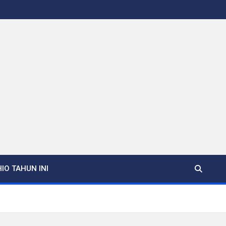
IO TAHUN INI