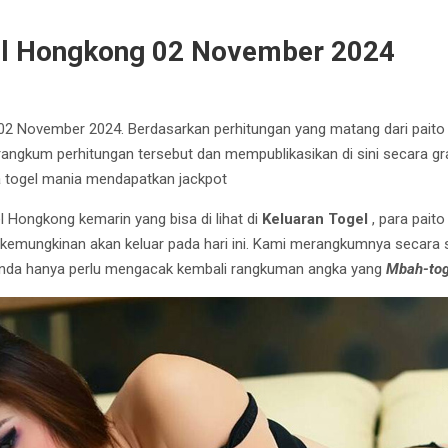
el Hongkong 02 November 2024
2 November 2024. Berdasarkan perhitungan yang matang dari paito
rangkum perhitungan tersebut dan mempublikasikan di sini secara gr
 togel mania mendapatkan jackpot
l Hongkong kemarin yang bisa di lihat di
Keluaran Togel
, para pait
kemungkinan akan keluar pada hari ini. Kami merangkumnya secara s
 anda hanya perlu mengacak kembali rangkuman angka yang
Mbah-to