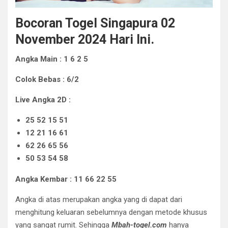
Bocoran Togel Singapura 02
November 2024
Hari Ini.
Angka Main : 1 6 2 5
Colok Bebas : 6/2
Live Angka 2D :
25 52 15 51
12 21 16 61
62 26 65 56
50 53 54 58
Angka Kembar : 11 66 22 55
Angka di atas merupakan angka yang di dapat dari
menghitung keluaran sebelumnya dengan metode khusus
yang sangat rumit. Sehingga
Mbah-togel.com
hanya