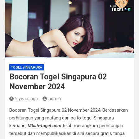
TOGEL SINGAPURA
Bocoran Togel Singapura 02
November 2024
2 years ago
admin
Bocoran Togel Singapura 02 November 2024. Berdasarkan
perhitungan yang matang dari paito togel Singapura
kemarin,
Mbah-togel.com
telah merangkum perhitungan
tersebut dan mempublikasikan di sini secara gratis tanpa