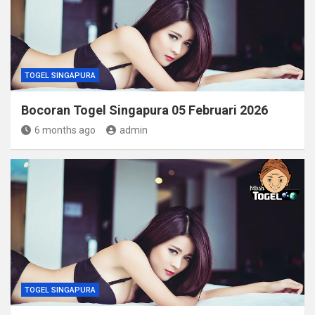
TOGEL SINGAPURA
Bocoran Togel Singapura 05 Februari 2026
6 months ago
admin
TOGEL SINGAPURA