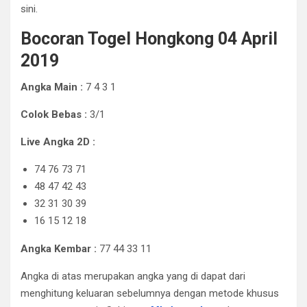
sini.
Bocoran Togel Hongkong 04 April
2019
Angka Main :
7 4 3 1
Colok Bebas :
3/1
Live Angka 2D :
74 76 73 71
48 47 42 43
32 31 30 39
16 15 12 18
Angka Kembar
:
77 44 33 11
Angka di atas merupakan angka yang di dapat dari
menghitung keluaran sebelumnya dengan metode khusus