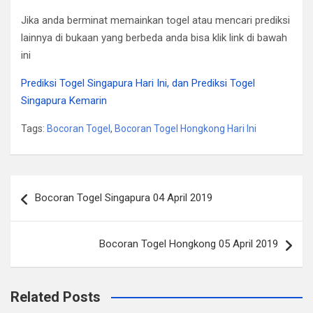
Jika anda berminat memainkan togel atau mencari prediksi
lainnya di bukaan yang berbeda anda bisa klik link di bawah
ini
Prediksi Togel Singapura Hari Ini, dan Prediksi Togel
Singapura Kemarin
Tags:
Bocoran Togel
,
Bocoran Togel Hongkong Hari Ini
Post
Bocoran Togel Singapura 04 April 2019
navigation
Bocoran Togel Hongkong 05 April 2019
Related Posts