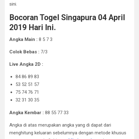
sini.
Bocoran Togel Singapura 04 April
2019
Hari Ini.
Angka Main :
8 5 7 3
Colok Bebas :
7/3
Live Angka 2D :
84 86 89 83
53 52 51 57
75 74 76 71
32 31 30 35
Angka Kembar :
88 55 77 33
Angka di atas merupakan angka yang di dapat dari
menghitung keluaran sebelumnya dengan metode khusus