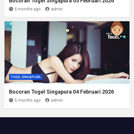
Bocoran Togel Singapura 05 Februari 2026
6 months ago
admin
TOGEL SINGAPURA
Bocoran Togel Singapura 04 Februari 2026
6 months ago
admin