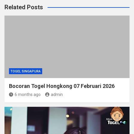
Related Posts
TOGEL SINGAPURA
Bocoran Togel Hongkong 07 Februari 2026
6 months ago
admin