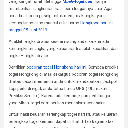
yang sangat rumit. Sehingga
Mbah-togel.com
hanya
memberikan rangkuman hasil perhitungannya saja. Agar
anda tidak perlu pusing untuk mengacak angka yang
kemungkinan akan muncul di keluaran
Hongkong hari ini
tanggal 05 Juni 2019
.
Acaklah angka di atas sesuai insting anda, karena ada
kemungkinan angka yang keluar nanti adalah kebalikan dari
angka – angka di atas.
Demikian
bocoran togel Hongkong hari ini
. Semoga prediksi
togel Hongkong di atas sekaligus bocoran togel Hongkong
di atas dapat memandu anda untuk mendapatkan Jackpot.
Tapi perlu di ingat, anda tetap harus
UPS
( Utamakan
Prediksi Sendiri ). Karena ada kemungkinan perhitungan
yang Mbah-togel.com berikan mengalami kesahalan.
Untuk hasil keluaran terlengkap togel hari ini, atau keluaran
terlengkap togel kemarin dapat di lihat di tab bagian atas