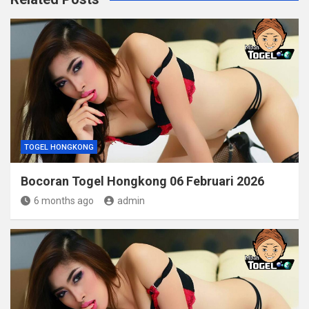
TOGEL HONGKONG
Bocoran Togel Hongkong 06 Februari 2026
6 months ago
admin