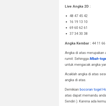
Live Angka 2D :
48 47 45 42
16 19 13 10
69 60 62 61
37 34 30 38
Angka Kembar
:
44 11 66
Angka di atas merupakan 
rumit. Sehingga
Mbah-tog
untuk mengacak angka yan
Acaklah angka di atas sesu
angka di atas.
Demikian
bocoran togel Ho
atas dapat memandu anda u
Sendiri ). Karena ada kem