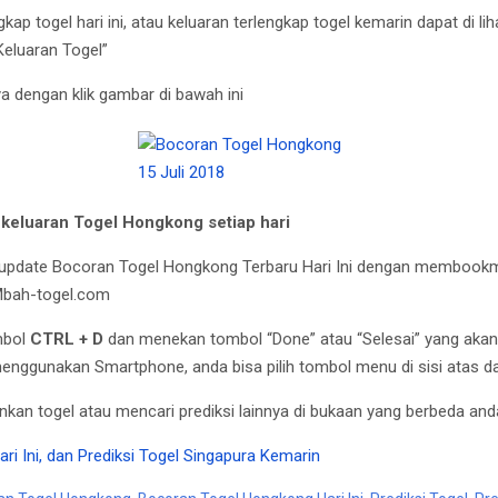
gkap togel hari ini, atau keluaran terlengkap togel kemarin dapat di li
 Keluaran Togel”
a dengan klik gambar di bawah ini
 keluaran Togel Hongkong setiap hari
pdate Bocoran Togel Hongkong Terbaru Hari Ini dengan membookma
Mbah-togel.com
mbol
CTRL + D
dan menekan tombol “Done” atau “Selesai” yang akan
enggunakan Smartphone, anda bisa pilih tombol menu di sisi atas d
an togel atau mencari prediksi lainnya di bukaan yang berbeda anda b
ari Ini, dan Prediksi Togel Singapura Kemarin