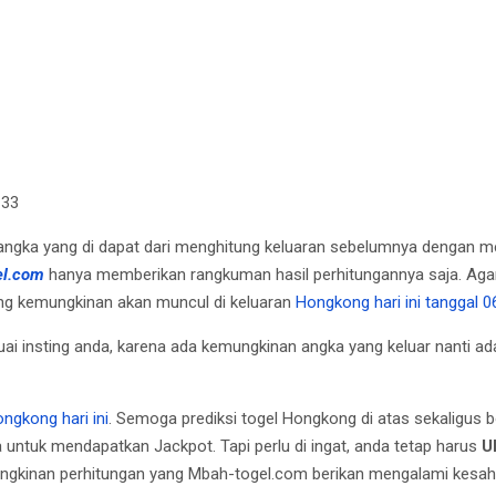
 33
angka yang di dapat dari menghitung keluaran sebelumnya dengan 
el.com
hanya memberikan rangkuman hasil perhitungannya saja. Agar 
g kemungkinan akan muncul di keluaran
Hongkong hari ini tanggal 0
ai insting anda, karena ada kemungkinan angka yang keluar nanti ada
ngkong hari ini
. Semoga prediksi togel Hongkong di atas sekaligus 
ntuk mendapatkan Jackpot. Tapi perlu di ingat, anda tetap harus
U
ungkinan perhitungan yang Mbah-togel.com berikan mengalami kesah