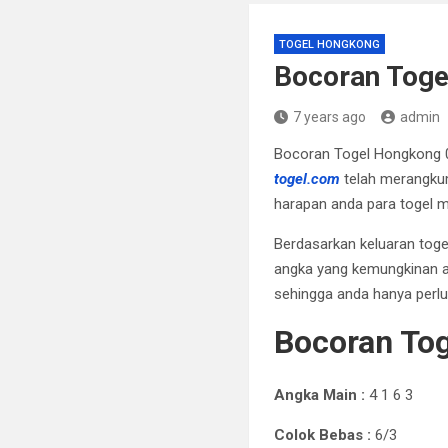
TOGEL HONGKONG
Bocoran Toge
7 years ago
admin
Bocoran Togel Hongkong 0
togel.com
telah merangkum
harapan anda para togel 
Berdasarkan keluaran toge
angka yang kemungkinan ak
sehingga anda hanya per
Bocoran Tog
Angka Main :
4 1 6 3
Colok Bebas :
6/3