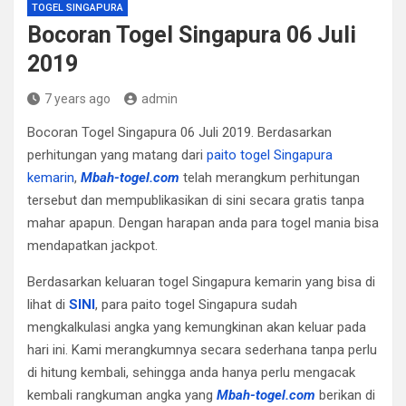
TOGEL SINGAPURA
Bocoran Togel Singapura 06 Juli
2019
7 years ago
admin
Bocoran Togel Singapura 06 Juli 2019. Berdasarkan
perhitungan yang matang dari
paito togel Singapura
kemarin
,
Mbah-togel.com
telah merangkum perhitungan
tersebut dan mempublikasikan di sini secara gratis tanpa
mahar apapun. Dengan harapan anda para togel mania bisa
mendapatkan jackpot.
Berdasarkan keluaran togel Singapura kemarin yang bisa di
lihat di
SINI
, para paito togel Singapura sudah
mengkalkulasi angka yang kemungkinan akan keluar pada
hari ini. Kami merangkumnya secara sederhana tanpa perlu
di hitung kembali, sehingga anda hanya perlu mengacak
kembali rangkuman angka yang
Mbah-togel.com
berikan di