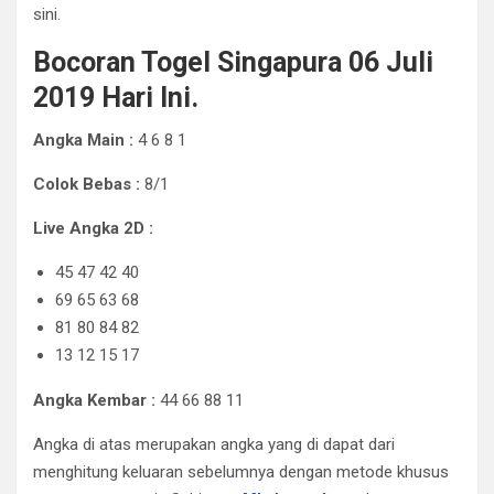
sini.
Bocoran Togel Singapura 06 Juli
2019
Hari Ini.
Angka Main :
4 6 8 1
Colok Bebas :
8/1
Live Angka 2D :
45 47 42 40
69 65 63 68
81 80 84 82
13 12 15 17
Angka Kembar :
44 66 88 11
Angka di atas merupakan angka yang di dapat dari
menghitung keluaran sebelumnya dengan metode khusus