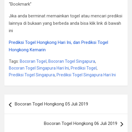
“Bookmark”
Jika anda berminat memainkan togel atau mencari prediksi
lainnya di bukaan yang berbeda anda bisa klik link di bawah
ini
Prediksi Togel Hongkong Hari Ini, dan Prediksi Togel
Hongkong Kemarin
Tags:
Bocoran Togel
,
Bocoran Togel Singapura
,
Bocoran Togel Singapura Hari Ini
,
Prediksi Togel
,
Prediksi Togel Singapura
,
Prediksi Togel Singapura Hari Ini
Post
Bocoran Togel Hongkong 05 Juli 2019
navigation
Bocoran Togel Hongkong 06 Juli 2019