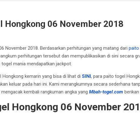
el Hongkong 06 November 2018
6 November 2018. Berdasarkan perhitungan yang matang dari
paito
angkum perhitungan tersebut dan mempublikasikan di sini secara gr
 togel mania mendapatkan jackpot.
l Hongkong kemarin yang bisa di lihat di
SINI
, para paito togel Hon
an keluar pada hari ini. Kami merangkumnya secara sederhana tanpa 
lu mengacak kembali rangkuman angka yang
Mbah-togel.com
berikan d
gel Hongkong 06 November 20