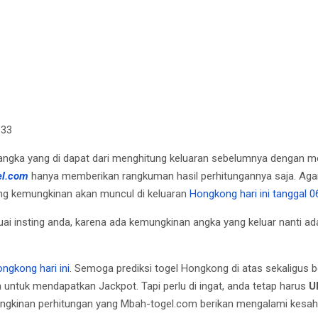
 33
angka yang di dapat dari menghitung keluaran sebelumnya dengan 
el.com
hanya memberikan rangkuman hasil perhitungannya saja. Agar 
g kemungkinan akan muncul di keluaran
Hongkong hari ini tanggal
ai insting anda, karena ada kemungkinan angka yang keluar nanti ada
ngkong hari ini
. Semoga prediksi togel Hongkong di atas sekaligus 
ntuk mendapatkan Jackpot. Tapi perlu di ingat, anda tetap harus
U
ungkinan perhitungan yang Mbah-togel.com berikan mengalami kesah