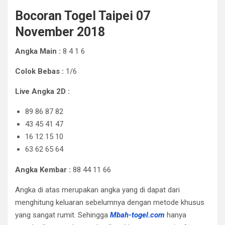
Bocoran Togel Taipei 07
November 2018
Angka Main :
8 4 1 6
Colok Bebas :
1/6
Live Angka 2D :
89 86 87 82
43 45 41 47
16 12 15 10
63 62 65 64
Angka Kembar :
88 44 11 66
Angka di atas merupakan angka yang di dapat dari
menghitung keluaran sebelumnya dengan metode khusus
yang sangat rumit. Sehingga
Mbah-togel.com
hanya