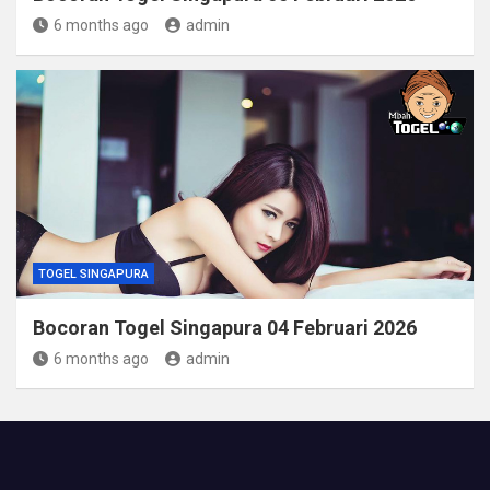
6 months ago
admin
TOGEL SINGAPURA
Bocoran Togel Singapura 04 Februari 2026
6 months ago
admin