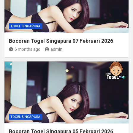
TOGEL SINGAPURA
Bocoran Togel Singapura 07 Februari 2026
6 months ago
admin
TOGEL SINGAPURA
Bocoran Togel Singapura 05 Februari 2026