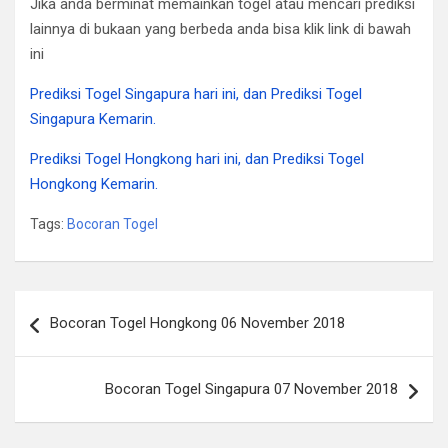
Jika anda berminat memainkan togel atau mencari prediksi
lainnya di bukaan yang berbeda anda bisa klik link di bawah
ini
Prediksi Togel Singapura hari ini, dan Prediksi Togel
Singapura Kemarin.
Prediksi Togel Hongkong hari ini, dan Prediksi Togel
Hongkong Kemarin.
Tags:
Bocoran Togel
Post
Bocoran Togel Hongkong 06 November 2018
navigation
Bocoran Togel Singapura 07 November 2018