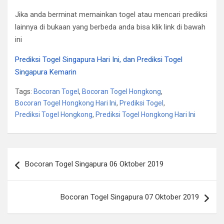
Jika anda berminat memainkan togel atau mencari prediksi
lainnya di bukaan yang berbeda anda bisa klik link di bawah
ini
Prediksi Togel Singapura Hari Ini, dan Prediksi Togel
Singapura Kemarin
Tags:
Bocoran Togel
,
Bocoran Togel Hongkong
,
Bocoran Togel Hongkong Hari Ini
,
Prediksi Togel
,
Prediksi Togel Hongkong
,
Prediksi Togel Hongkong Hari Ini
Post
Bocoran Togel Singapura 06 Oktober 2019
navigation
Bocoran Togel Singapura 07 Oktober 2019