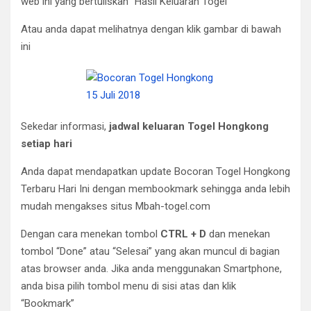
web ini yang bertuliskan “Hasil Keluaran Togel”
Atau anda dapat melihatnya dengan klik gambar di bawah
ini
Sekedar informasi,
jadwal keluaran Togel Hongkong
setiap hari
Anda dapat mendapatkan update Bocoran Togel Hongkong
Terbaru Hari Ini dengan membookmark sehingga anda lebih
mudah mengakses situs Mbah-togel.com
Dengan cara menekan tombol
CTRL + D
dan menekan
tombol “Done” atau “Selesai” yang akan muncul di bagian
atas browser anda. Jika anda menggunakan Smartphone,
anda bisa pilih tombol menu di sisi atas dan klik
“Bookmark”