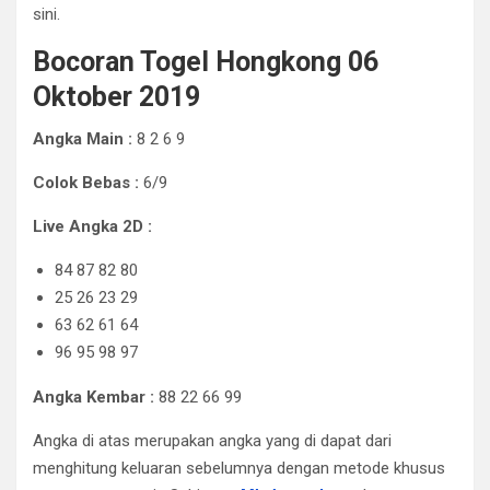
sini.
Bocoran Togel Hongkong 06
Oktober 2019
Angka Main :
8 2 6 9
Colok Bebas :
6/9
Live Angka 2D :
84 87 82 80
25 26 23 29
63 62 61 64
96 95 98 97
Angka Kembar
:
88 22 66 99
Angka di atas merupakan angka yang di dapat dari
menghitung keluaran sebelumnya dengan metode khusus