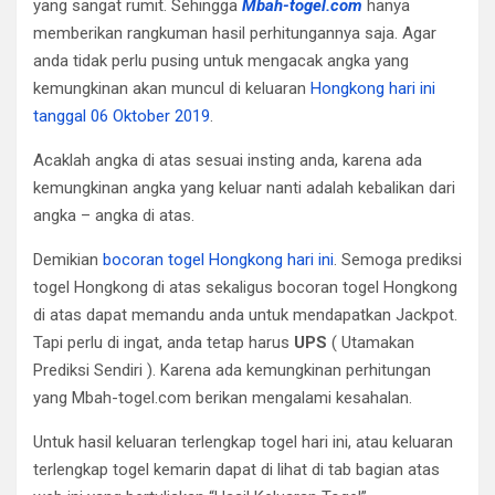
yang sangat rumit. Sehingga
Mbah-togel.com
hanya
memberikan rangkuman hasil perhitungannya saja. Agar
anda tidak perlu pusing untuk mengacak angka yang
kemungkinan akan muncul di keluaran
Hongkong hari ini
tanggal 06 Oktober 2019
.
Acaklah angka di atas sesuai insting anda, karena ada
kemungkinan angka yang keluar nanti adalah kebalikan dari
angka – angka di atas.
Demikian
bocoran togel Hongkong hari ini
. Semoga prediksi
togel Hongkong di atas sekaligus bocoran togel Hongkong
di atas dapat memandu anda untuk mendapatkan Jackpot.
Tapi perlu di ingat, anda tetap harus
UPS
( Utamakan
Prediksi Sendiri ). Karena ada kemungkinan perhitungan
yang Mbah-togel.com berikan mengalami kesahalan.
Untuk hasil keluaran terlengkap togel hari ini, atau keluaran
terlengkap togel kemarin dapat di lihat di tab bagian atas