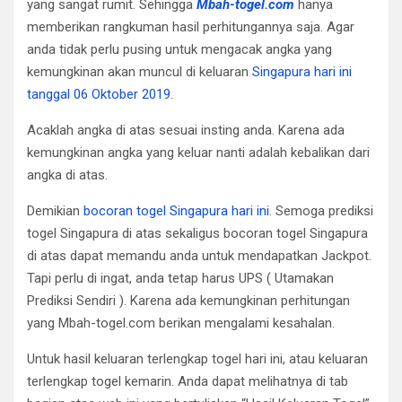
yang sangat rumit. Sehingga
Mbah-togel.com
hanya
memberikan rangkuman hasil perhitungannya saja. Agar
anda tidak perlu pusing untuk mengacak angka yang
kemungkinan akan muncul di keluaran
Singapura hari ini
tanggal 06 Oktober 2019
.
Acaklah angka di atas sesuai insting anda. Karena ada
kemungkinan angka yang keluar nanti adalah kebalikan dari
angka di atas.
Demikian
bocoran togel Singapura hari ini
. Semoga prediksi
togel Singapura di atas sekaligus bocoran togel Singapura
di atas dapat memandu anda untuk mendapatkan Jackpot.
Tapi perlu di ingat, anda tetap harus UPS ( Utamakan
Prediksi Sendiri ). Karena ada kemungkinan perhitungan
yang Mbah-togel.com berikan mengalami kesahalan.
Untuk hasil keluaran terlengkap togel hari ini, atau keluaran
terlengkap togel kemarin. Anda dapat melihatnya di tab