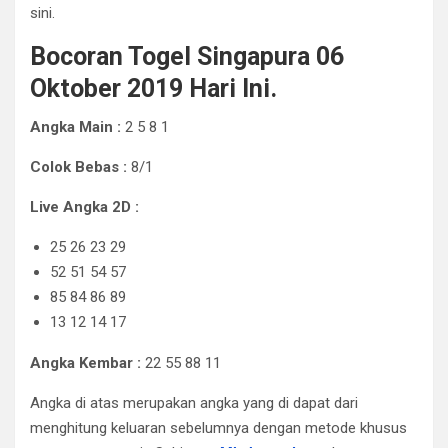
sini.
Bocoran Togel Singapura 06
Oktober 2019
Hari Ini.
Angka Main :
2 5 8 1
Colok Bebas :
8/1
Live Angka 2D :
25 26 23 29
52 51 54 57
85 84 86 89
13 12 14 17
Angka Kembar :
22 55 88 11
Angka di atas merupakan angka yang di dapat dari
menghitung keluaran sebelumnya dengan metode khusus