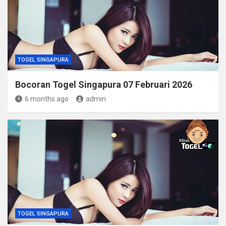
TOGEL SINGAPURA
Bocoran Togel Singapura 07 Februari 2026
6 months ago
admin
TOGEL SINGAPURA