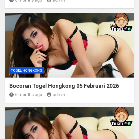
6 months ago
admin
TOGEL HONGKONG
Bocoran Togel Hongkong 05 Februari 2026
6 months ago
admin