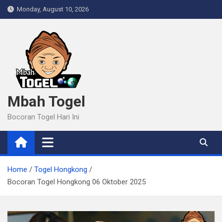
Skip
Monday, August 10, 2026
to
content
Mbah Togel
Bocoran Togel Hari Ini
Home
Togel Hongkong
Bocoran Togel Hongkong 06 Oktober 2025