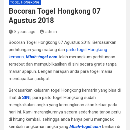
TOGEL HONGKONG
Bocoran Togel Hongkong 07
Agustus 2018
8 years ago
admin
Bocoran Togel Hongkong 07 Agustus 2018. Berdasarkan
perhitungan yang matang dari
paito togel Hongkong
kemarin
,
Mbah-togel.com
telah merangkum perhitungan
tersebut dan mempublikasikan di sini secara gratis tanpa
mahar apapun. Dengan harapan anda para togel mania
mendapatkan jackpot.
Berdasarkan keluaran togel Hongkong kemarin yang bisa di
lihat di
SINI
, para paito togel Hongkong sudah
mengkalkulasi angka yang kemungkinan akan keluar pada
hari ini. Kami merangkumnya secara sederhana tanpa perlu
di hitung kembali, sehingga anda hanya perlu mengacak
kembali rangkuman angka yang
Mbah-togel.com
berikan di