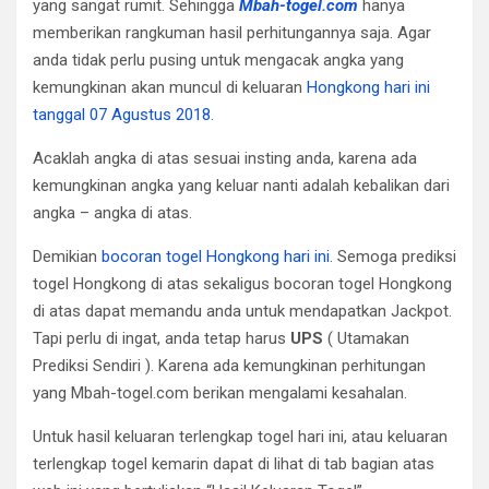
yang sangat rumit. Sehingga
Mbah-togel.com
hanya
memberikan rangkuman hasil perhitungannya saja. Agar
anda tidak perlu pusing untuk mengacak angka yang
kemungkinan akan muncul di keluaran
Hongkong hari ini
tanggal 07 Agustus 2018
.
Acaklah angka di atas sesuai insting anda, karena ada
kemungkinan angka yang keluar nanti adalah kebalikan dari
angka – angka di atas.
Demikian
bocoran togel Hongkong hari ini
. Semoga prediksi
togel Hongkong di atas sekaligus bocoran togel Hongkong
di atas dapat memandu anda untuk mendapatkan Jackpot.
Tapi perlu di ingat, anda tetap harus
UPS
( Utamakan
Prediksi Sendiri ). Karena ada kemungkinan perhitungan
yang Mbah-togel.com berikan mengalami kesahalan.
Untuk hasil keluaran terlengkap togel hari ini, atau keluaran
terlengkap togel kemarin dapat di lihat di tab bagian atas