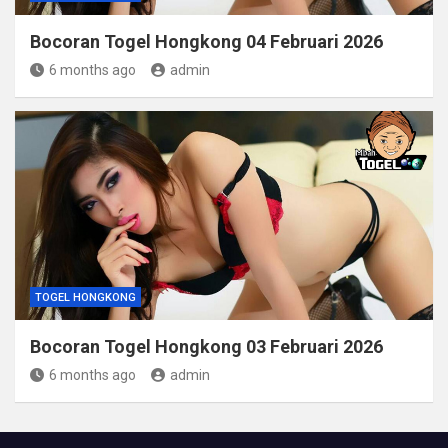
Bocoran Togel Hongkong 04 Februari 2026
6 months ago
admin
TOGEL HONGKONG
Bocoran Togel Hongkong 03 Februari 2026
6 months ago
admin