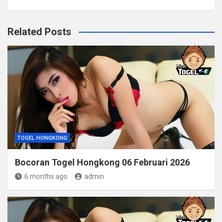
Related Posts
TOGEL HONGKONG
Bocoran Togel Hongkong 06 Februari 2026
6 months ago
admin