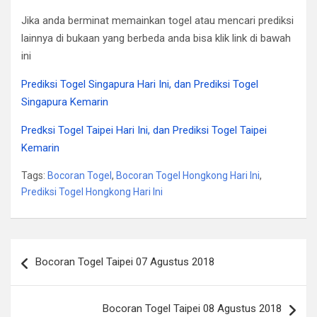
Jika anda berminat memainkan togel atau mencari prediksi
lainnya di bukaan yang berbeda anda bisa klik link di bawah
ini
Prediksi Togel Singapura Hari Ini, dan Prediksi Togel
Singapura Kemarin
Predksi Togel Taipei Hari Ini, dan Prediksi Togel Taipei
Kemarin
Tags:
Bocoran Togel
,
Bocoran Togel Hongkong Hari Ini
,
Prediksi Togel Hongkong Hari Ini
Post
Bocoran Togel Taipei 07 Agustus 2018
navigation
Bocoran Togel Taipei 08 Agustus 2018