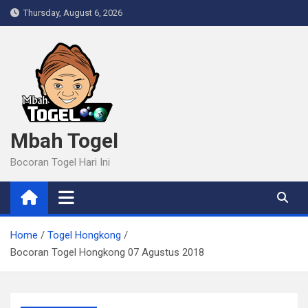
Skip
Thursday, August 6, 2026
to
content
Mbah Togel
Bocoran Togel Hari Ini
Home
Togel Hongkong
Bocoran Togel Hongkong 07 Agustus 2018