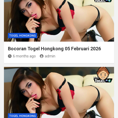
TOGEL HONGKONG
Bocoran Togel Hongkong 05 Februari 2026
6 months ago
admin
TOGEL HONGKONG