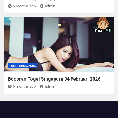
6 months ago
admin
TOGEL SINGAPURA
Bocoran Togel Singapura 04 Februari 2026
6 months ago
admin