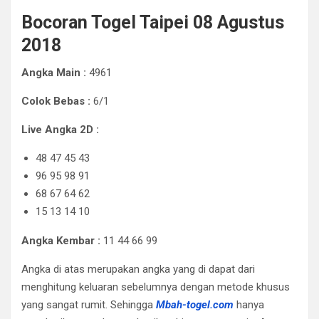
Bocoran Togel Taipei 08 Agustus
2018
Angka Main :
4961
Colok Bebas :
6/1
Live Angka 2D :
48 47 45 43
96 95 98 91
68 67 64 62
15 13 14 10
Angka Kembar :
11 44 66 99
Angka di atas merupakan angka yang di dapat dari
menghitung keluaran sebelumnya dengan metode khusus
yang sangat rumit. Sehingga
Mbah-togel.com
hanya