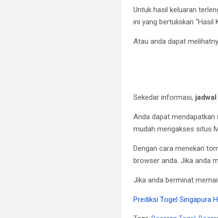
Untuk hasil keluaran terlen
ini yang bertuliskan “Hasil
Atau anda dapat melihatny
Sekedar informasi,
jadwal
Anda dapat mendapatkan u
mudah mengakses situs 
Dengan cara menekan to
browser anda. Jika anda m
Jika anda berminat memaink
Prediksi Togel Singapura H