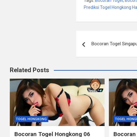
Tags:
Bocoran Togel
,
Bocor
Prediksi Togel Hongkong Har
Post
Bocoran Togel Singap
navigation
Related Posts
TOGEL HONGKONG
TOGEL HONG
Bocoran Togel Hongkong 06
Bocoran