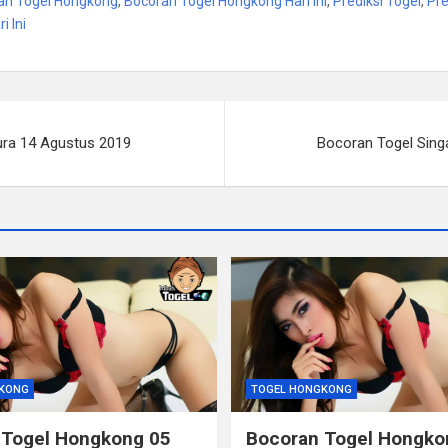
an Togel Hongkong
,
Bocoran Togel Hongkong Hari Ini
,
Prediksi Togel
,
Pre
i Ini
ura 14 Agustus 2019
Bocoran Togel Sing
KONG
TOGEL HONGKONG
 Togel Hongkong 05
Bocoran Togel Hongko