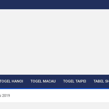
TOGEL HANOI
TOGEL MACAU
TOGEL TAIPEI
TABEL SH
s 2019