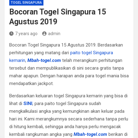
TOGEL SINGAPURA
Bocoran Togel Singapura 15
Agustus 2019
7 years ago
admin
Bocoran Togel Singapura 15 Agustus 2019. Berdasarkan
perhitungan yang matang dari
paito togel Singapura
kemarin
,
Mbah-togel.com
telah merangkum perhitungan
tersebut dan mempublikasikan di sini secara gratis tanpa
mahar apapun. Dengan harapan anda para togel mania bisa
mendapatkan jackpot.
Berdasarkan keluaran togel Singapura kemarin yang bisa di
lihat di
SINI
, para paito togel Singapura sudah
mengkalkulasi angka yang kemungkinan akan keluar pada
hari ini. Kami merangkumnya secara sederhana tanpa perlu
di hitung kembali, sehingga anda hanya perlu mengacak
kembali rangkuman angka yang
Mbah-togel.com
berikan di