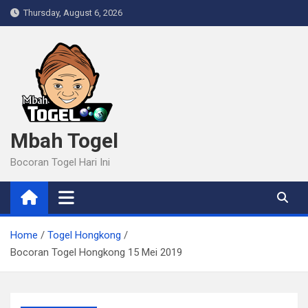
Skip
Thursday, August 6, 2026
to
content
Mbah Togel
Bocoran Togel Hari Ini
Home
Togel Hongkong
Bocoran Togel Hongkong 15 Mei 2019