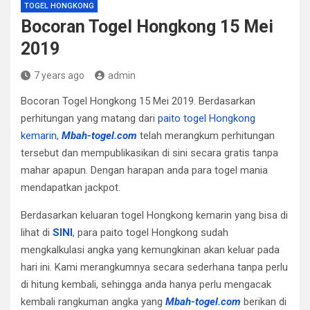
TOGEL HONGKONG
Bocoran Togel Hongkong 15 Mei
2019
7 years ago
admin
Bocoran Togel Hongkong 15 Mei 2019. Berdasarkan
perhitungan yang matang dari
paito togel Hongkong
kemarin
,
Mbah-togel.com
telah merangkum perhitungan
tersebut dan mempublikasikan di sini secara gratis tanpa
mahar apapun. Dengan harapan anda para togel mania
mendapatkan jackpot.
Berdasarkan keluaran togel Hongkong kemarin yang bisa di
lihat di
SINI
, para paito togel Hongkong sudah
mengkalkulasi angka yang kemungkinan akan keluar pada
hari ini. Kami merangkumnya secara sederhana tanpa perlu
di hitung kembali, sehingga anda hanya perlu mengacak
kembali rangkuman angka yang
Mbah-togel.com
berikan di