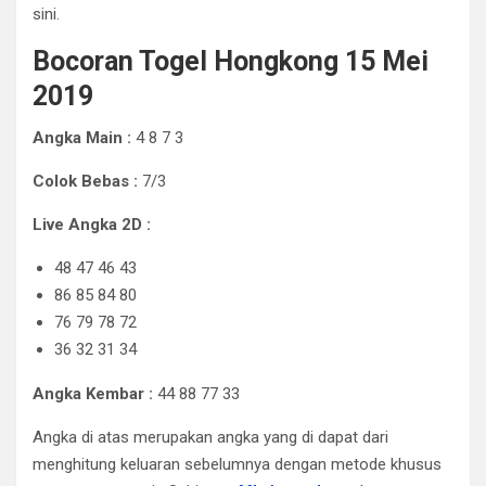
sini.
Bocoran Togel Hongkong 15 Mei
2019
Angka Main :
4 8 7 3
Colok Bebas :
7/3
Live Angka 2D :
48 47 46 43
86 85 84 80
76 79 78 72
36 32 31 34
Angka Kembar
:
44 88 77 33
Angka di atas merupakan angka yang di dapat dari
menghitung keluaran sebelumnya dengan metode khusus