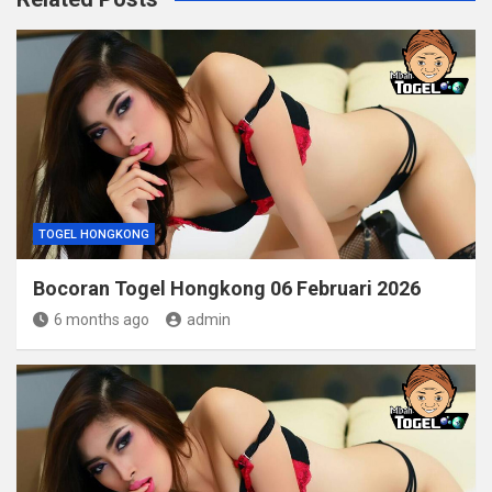
TOGEL HONGKONG
Bocoran Togel Hongkong 06 Februari 2026
6 months ago
admin