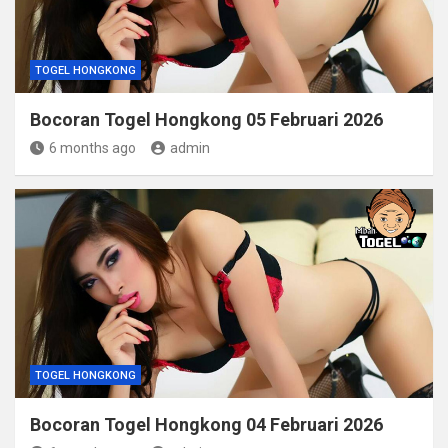
TOGEL HONGKONG
Bocoran Togel Hongkong 05 Februari 2026
6 months ago
admin
TOGEL HONGKONG
Bocoran Togel Hongkong 04 Februari 2026