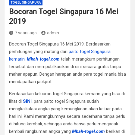
TOGEL SINGAPURA
Bocoran Togel Singapura 16 Mei
2019
7 years ago
admin
Bocoran Togel Singapura 16 Mei 2019. Berdasarkan
perhitungan yang matang dari
paito togel Singapura
kemarin
,
Mbah-togel.com
telah merangkum perhitungan
tersebut dan mempublikasikan di sini secara gratis tanpa
mahar apapun. Dengan harapan anda para togel mania bisa
mendapatkan jackpot.
Berdasarkan keluaran togel Singapura kemarin yang bisa di
lihat di
SINI
, para paito togel Singapura sudah
mengkalkulasi angka yang kemungkinan akan keluar pada
hari ini. Kami merangkumnya secara sederhana tanpa perlu
di hitung kembali, sehingga anda hanya perlu mengacak
kembali rangkuman angka yang
Mbah-togel.com
berikan di