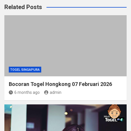
Related Posts
TOGEL SINGAPURA
Bocoran Togel Hongkong 07 Februari 2026
6 months ago
admin