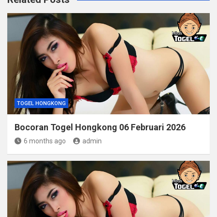
TOGEL HONGKONG
Bocoran Togel Hongkong 06 Februari 2026
6 months ago
admin