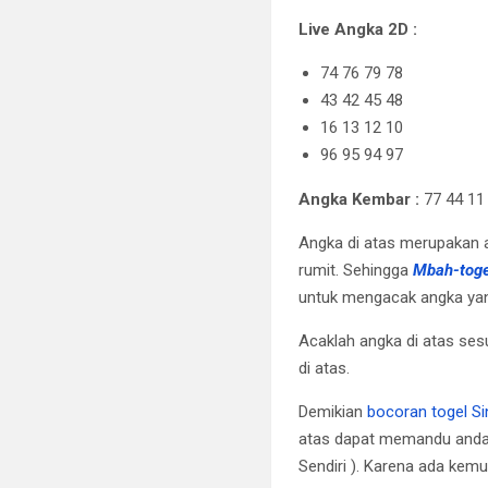
Live Angka 2D :
74 76 79 78
43 42 45 48
16 13 12 10
96 95 94 97
Angka Kembar :
77 44 11
Angka di atas merupakan 
rumit. Sehingga
Mbah-tog
untuk mengacak angka yan
Acaklah angka di atas ses
di atas.
Demikian
bocoran togel Sin
atas dapat memandu anda u
Sendiri ). Karena ada kem