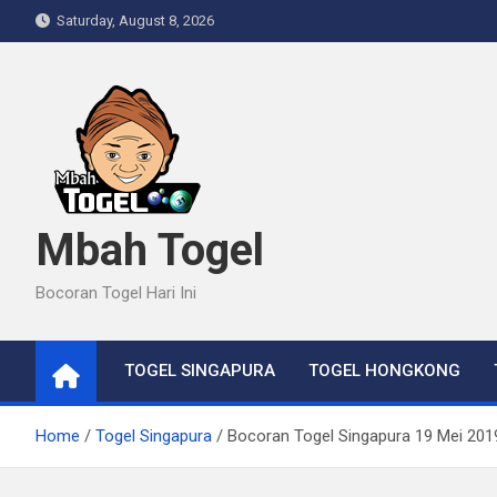
Skip
Saturday, August 8, 2026
to
content
Mbah Togel
Bocoran Togel Hari Ini
TOGEL SINGAPURA
TOGEL HONGKONG
Home
Togel Singapura
Bocoran Togel Singapura 19 Mei 201