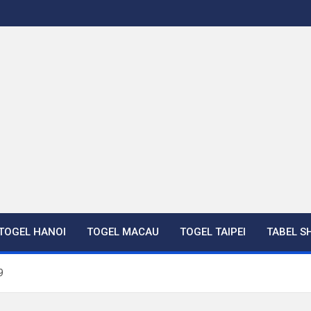
TOGEL HANOI
TOGEL MACAU
TOGEL TAIPEI
TABEL SH
9