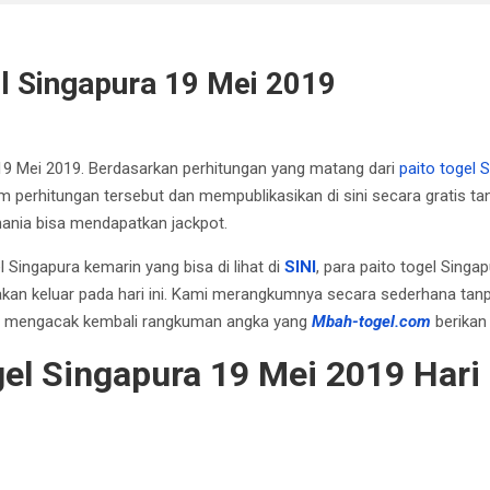
l Singapura 19 Mei 2019
19 Mei 2019. Berdasarkan perhitungan yang matang dari
paito togel 
 perhitungan tersebut dan mempublikasikan di sini secara gratis t
ania bisa mendapatkan jackpot.
 Singapura kemarin yang bisa di lihat di
SINI
, para paito togel Sing
an keluar pada hari ini. Kami merangkumnya secara sederhana tanpa 
lu mengacak kembali rangkuman angka yang
Mbah-togel.com
berikan d
el Singapura 19 Mei 2019
Hari 