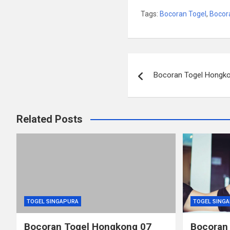
Tags:
Bocoran Togel
,
Bocor
Post
Bocoran Togel Hongko
navigation
Related Posts
TOGEL SINGAPURA
TOGEL SING
Bocoran Togel Hongkong 07
Bocoran 