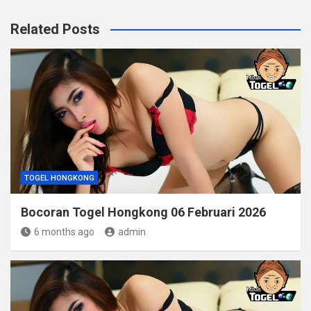
Related Posts
TOGEL HONGKONG
Bocoran Togel Hongkong 06 Februari 2026
6 months ago
admin