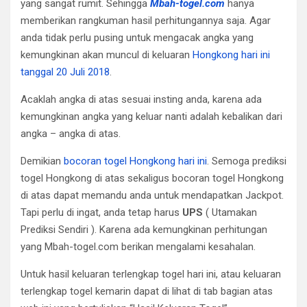
yang sangat rumit. Sehingga
Mbah-togel.com
hanya
memberikan rangkuman hasil perhitungannya saja. Agar
anda tidak perlu pusing untuk mengacak angka yang
kemungkinan akan muncul di keluaran
Hongkong hari ini
tanggal 20 Juli 2018
.
Acaklah angka di atas sesuai insting anda, karena ada
kemungkinan angka yang keluar nanti adalah kebalikan dari
angka – angka di atas.
Demikian
bocoran togel Hongkong hari ini
. Semoga prediksi
togel Hongkong di atas sekaligus bocoran togel Hongkong
di atas dapat memandu anda untuk mendapatkan Jackpot.
Tapi perlu di ingat, anda tetap harus
UPS
( Utamakan
Prediksi Sendiri ). Karena ada kemungkinan perhitungan
yang Mbah-togel.com berikan mengalami kesahalan.
Untuk hasil keluaran terlengkap togel hari ini, atau keluaran
terlengkap togel kemarin dapat di lihat di tab bagian atas