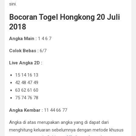
sini.
Bocoran Togel Hongkong 20 Juli
2018
Angka Main :
1 4 6 7
Colok Bebas :
6/7
Live Angka 2D :
15 14 16 13
42 48 47 49
63 62 61 60
75 74 76 78
Angka Kembar :
11 44 66 77
Angka di atas merupakan angka yang di dapat dari
menghitung keluaran sebelumnya dengan metode khusus