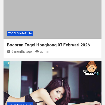
TOGEL SINGAPURA
Bocoran Togel Hongkong 07 Februari 2026
6 months ago
admin
TOGEL SINGAPURA