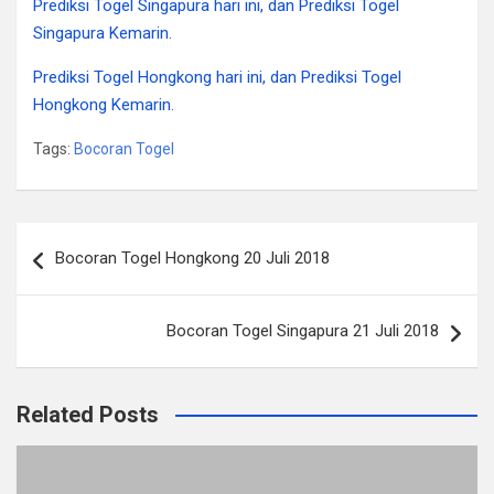
Prediksi Togel Singapura hari ini, dan Prediksi Togel
Singapura Kemarin.
Prediksi Togel Hongkong hari ini, dan Prediksi Togel
Hongkong Kemarin.
Tags:
Bocoran Togel
Post
Bocoran Togel Hongkong 20 Juli 2018
navigation
Bocoran Togel Singapura 21 Juli 2018
Related Posts