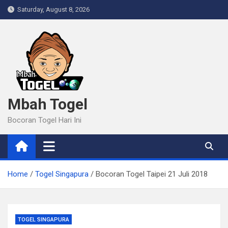
Skip
Saturday, August 8, 2026
to
content
Mbah Togel
Bocoran Togel Hari Ini
Home
Togel Singapura
Bocoran Togel Taipei 21 Juli 2018
TOGEL SINGAPURA