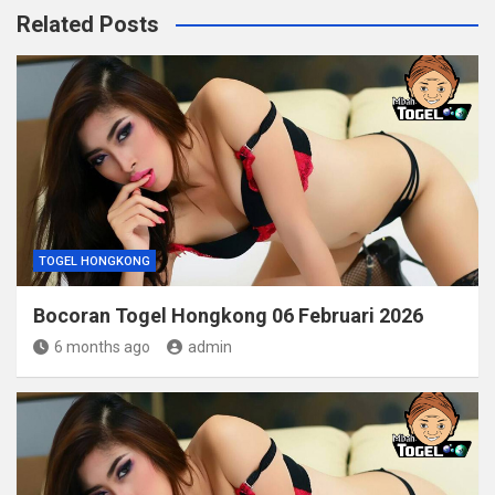
Related Posts
TOGEL HONGKONG
Bocoran Togel Hongkong 06 Februari 2026
6 months ago
admin