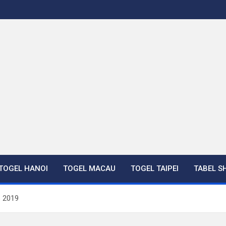
TOGEL HANOI
TOGEL MACAU
TOGEL TAIPEI
TABEL SH
s 2019