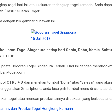
gkap togel hari ini, atau keluaran terlengkap togel kemarin. Anda dap
kan “Hasil Keluaran Togel”
a dengan klik gambar di bawah ini
 keluaran Togel Singapura setiap hari
Senin, Rabu, Kamis, Sabt
ra
TUTUP
pdate Bocoran Togel Singapura Terbaru Hari Ini dengan membookma
Mbah-togel.com
mbol
CTRL + D
dan menekan tombol “Done” atau “Selesai” yang akan
enggunakan Smartphone, anda bisa pilih tombol menu di sisi atas d
an togel atau mencari prediksi lainnya di bukaan yang berbeda anda b
ari Ini, dan Prediksi Togel Hongkong Kemarin