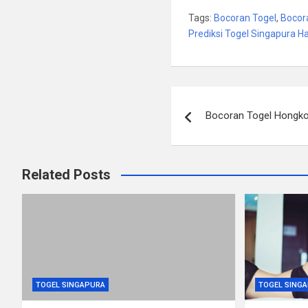
Tags:
Bocoran Togel
,
Bocor
Prediksi Togel Singapura Har
Post
Bocoran Togel Hongko
navigation
Related Posts
TOGEL SINGAPURA
TOGEL SING