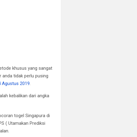
metode khusus yang sangat
anda tidak perlu pusing
24 Agustus 2019
.
alah kebalikan dari angka
ocoran togel Singapura di
PS ( Utamakan Prediksi
alan.