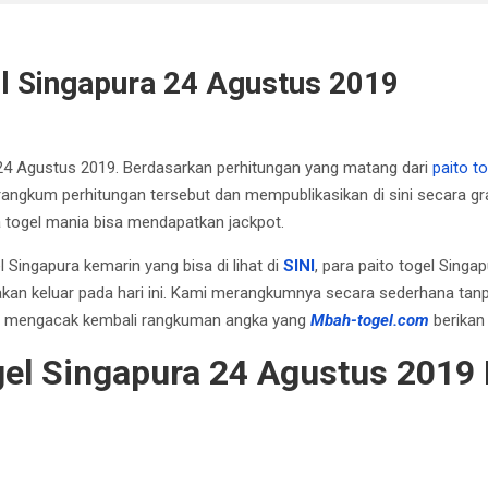
l Singapura 24 Agustus 2019
24 Agustus 2019. Berdasarkan perhitungan yang matang dari
paito t
angkum perhitungan tersebut dan mempublikasikan di sini secara gr
 togel mania bisa mendapatkan jackpot.
 Singapura kemarin yang bisa di lihat di
SINI
, para paito togel Sing
an keluar pada hari ini. Kami merangkumnya secara sederhana tanpa 
lu mengacak kembali rangkuman angka yang
Mbah-togel.com
berikan d
el Singapura 24 Agustus 2019