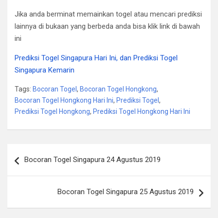
Jika anda berminat memainkan togel atau mencari prediksi
lainnya di bukaan yang berbeda anda bisa klik link di bawah
ini
Prediksi Togel Singapura Hari Ini, dan Prediksi Togel
Singapura Kemarin
Tags:
Bocoran Togel
,
Bocoran Togel Hongkong
,
Bocoran Togel Hongkong Hari Ini
,
Prediksi Togel
,
Prediksi Togel Hongkong
,
Prediksi Togel Hongkong Hari Ini
Post
Bocoran Togel Singapura 24 Agustus 2019
navigation
Bocoran Togel Singapura 25 Agustus 2019