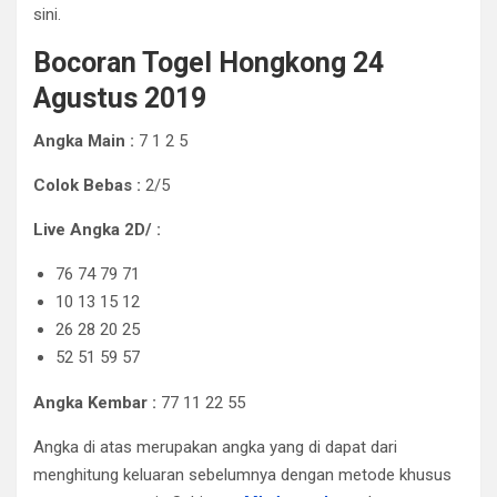
sini.
Bocoran Togel Hongkong 24
Agustus 2019
Angka Main :
7 1 2 5
Colok Bebas :
2/5
Live Angka 2D/ :
76 74 79 71
10 13 15 12
26 28 20 25
52 51 59 57
Angka Kembar
:
77 11 22 55
Angka di atas merupakan angka yang di dapat dari
menghitung keluaran sebelumnya dengan metode khusus