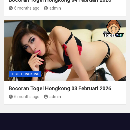
6 months ago
admin
TOGEL HONGKONG
Bocoran Togel Hongkong 03 Februari 2026
6 months ago
admin