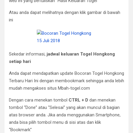
web ini yang bertuliskan “Hasil Keluaran Togel”
Atau anda dapat melihatnya dengan klik gambar di bawah
ini
Sekedar informasi,
jadwal keluaran Togel Hongkong
setiap hari
Anda dapat mendapatkan update Bocoran Togel Hongkong
Terbaru Hari Ini dengan membookmark sehingga anda lebih
mudah mengakses situs Mbah-togel.com
Dengan cara menekan tombol
CTRL + D
dan menekan
tombol “Done” atau “Selesai” yang akan muncul di bagian
atas browser anda. Jika anda menggunakan Smartphone,
anda bisa pilih tombol menu di sisi atas dan klik
“Bookmark”