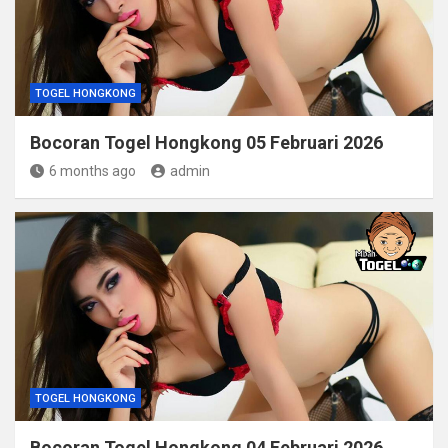
TOGEL HONGKONG
Bocoran Togel Hongkong 05 Februari 2026
6 months ago
admin
TOGEL HONGKONG
Bocoran Togel Hongkong 04 Februari 2026