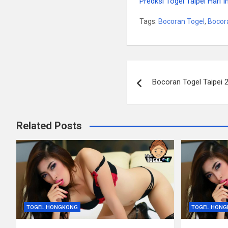
Predksi Togel Taipei Hari I
Tags:
Bocoran Togel
,
Bocor
Post
Bocoran Togel Taipei
navigation
Related Posts
TOGEL HONGKONG
TOGEL HONG