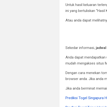
Untuk hasil keluaran terlen
ini yang bertuliskan “Hasil
Atau anda dapat melihatny
Sekedar informasi,
jadwal
Anda dapat mendapatkan u
mudah mengakses situs 
Dengan cara menekan to
browser anda. Jika anda m
Jika anda berminat memaink
Prediksi Togel Singapura H