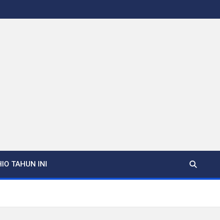
IO TAHUN INI