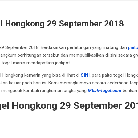
l Hongkong 29 September 2018
9 September 2018. Berdasarkan perhitungan yang matang dari
pait
angkum perhitungan tersebut dan mempublikasikan di sini secara gr
 togel mania mendapatkan jackpot.
l Hongkong kemarin yang bisa di lihat di
SINI
, para paito togel Hon
an keluar pada hari ini. Kami merangkumnya secara sederhana tanpa 
lu mengacak kembali rangkuman angka yang
Mbah-togel.com
berikan d
gel Hongkong 29 September 20