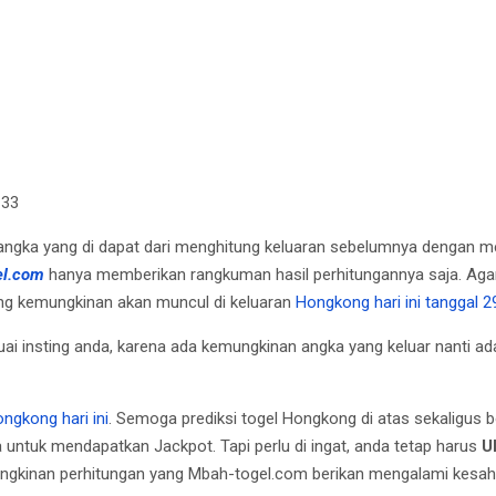
 33
angka yang di dapat dari menghitung keluaran sebelumnya dengan 
el.com
hanya memberikan rangkuman hasil perhitungannya saja. Agar 
g kemungkinan akan muncul di keluaran
Hongkong hari ini tanggal 
ai insting anda, karena ada kemungkinan angka yang keluar nanti ada
ngkong hari ini
. Semoga prediksi togel Hongkong di atas sekaligus 
ntuk mendapatkan Jackpot. Tapi perlu di ingat, anda tetap harus
U
ungkinan perhitungan yang Mbah-togel.com berikan mengalami kesah