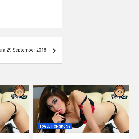
ura 29 September 2018
TOGEL HONGKONG