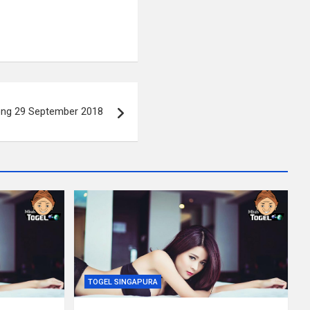
ng 29 September 2018
TOGEL SINGAPURA