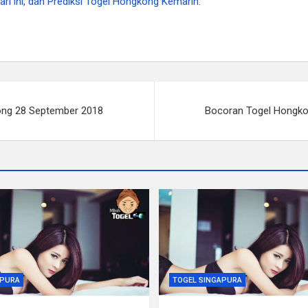
ri ini, dan Prediksi Togel Hongkong Kemarin.
ong 28 September 2018
Bocoran Togel Hongko
APURA
TOGEL SINGAPURA