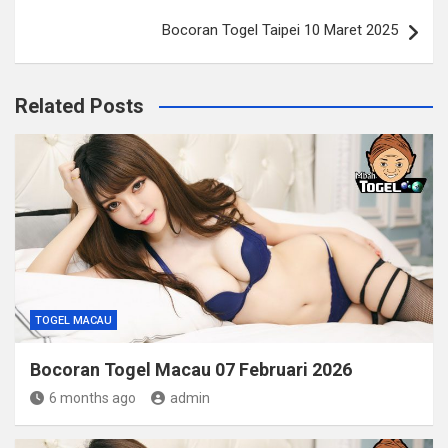
Bocoran Togel Taipei 10 Maret 2025
Related Posts
TOGEL MACAU
Bocoran Togel Macau 07 Februari 2026
6 months ago
admin