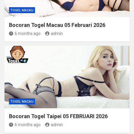
TOGEL MACAU
Bocoran Togel Macau 05 Februari 2026
6 months ago
admin
TOGEL MACAU
Bocoran Togel Taipei 05 FEBRUARI 2026
6 months ago
admin