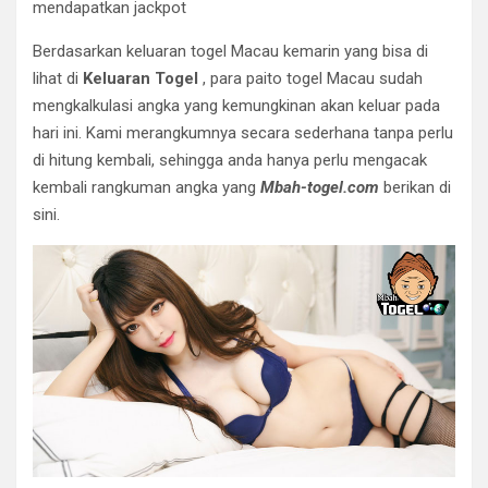
mendapatkan jackpot
Berdasarkan keluaran togel Macau kemarin yang bisa di
lihat di
Keluaran Togel
, para paito togel Macau sudah
mengkalkulasi angka yang kemungkinan akan keluar pada
hari ini. Kami merangkumnya secara sederhana tanpa perlu
di hitung kembali, sehingga anda hanya perlu mengacak
kembali rangkuman angka yang
Mbah-togel.com
berikan di
sini.