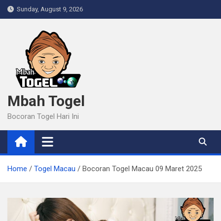
Skip
Sunday, August 9, 2026
to
content
Mbah Togel
Bocoran Togel Hari Ini
Home
Togel Macau
Bocoran Togel Macau 09 Maret 2025