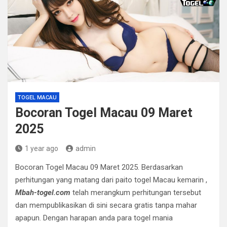
TOGEL MACAU
Bocoran Togel Macau 09 Maret
2025
1 year ago
admin
Bocoran Togel Macau 09 Maret 2025. Berdasarkan
perhitungan yang matang dari paito togel Macau kemarin ,
Mbah-togel.com
telah merangkum perhitungan tersebut
dan mempublikasikan di sini secara gratis tanpa mahar
apapun. Dengan harapan anda para togel mania