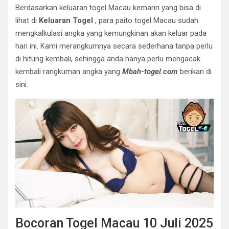
Berdasarkan keluaran togel Macau kemarin yang bisa di
lihat di
Keluaran Togel
, para paito togel Macau sudah
mengkalkulasi angka yang kemungkinan akan keluar pada
hari ini. Kami merangkumnya secara sederhana tanpa perlu
di hitung kembali, sehingga anda hanya perlu mengacak
kembali rangkuman angka yang
Mbah-togel.com
berikan di
sini.
Bocoran Togel Macau 10 Juli 2025