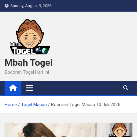
Skip
Sunday, August 9, 2026
to
content
Mbah Togel
Bocoran Togel Hari Ini
Home
Togel Macau
Bocoran Togel Macau 10 Juli 2025