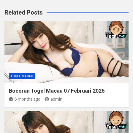
Related Posts
TOGEL MACAU
Bocoran Togel Macau 07 Februari 2026
6 months ago
admin