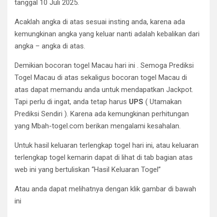
tanggal 10 Juli 2025.
Acaklah angka di atas sesuai insting anda, karena ada
kemungkinan angka yang keluar nanti adalah kebalikan dari
angka – angka di atas.
Demikian bocoran togel Macau hari ini . Semoga Prediksi
Togel Macau di atas sekaligus bocoran togel Macau di
atas dapat memandu anda untuk mendapatkan Jackpot.
Tapi perlu di ingat, anda tetap harus
UPS
( Utamakan
Prediksi Sendiri ). Karena ada kemungkinan perhitungan
yang Mbah-togel.com berikan mengalami kesahalan.
Untuk hasil keluaran terlengkap togel hari ini, atau keluaran
terlengkap togel kemarin dapat di lihat di tab bagian atas
web ini yang bertuliskan “Hasil Keluaran Togel”
Atau anda dapat melihatnya dengan klik gambar di bawah
ini