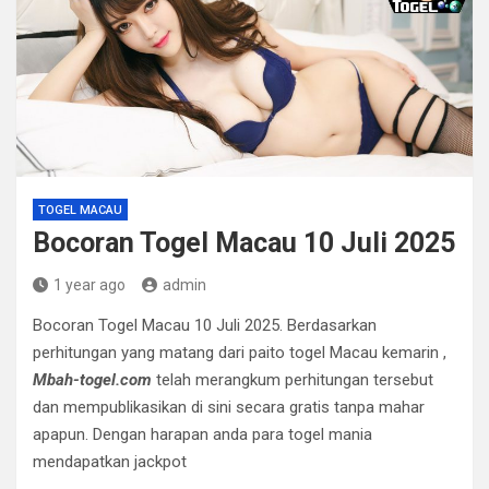
TOGEL MACAU
Bocoran Togel Macau 10 Juli 2025
1 year ago
admin
Bocoran Togel Macau 10 Juli 2025. Berdasarkan
perhitungan yang matang dari paito togel Macau kemarin ,
Mbah-togel.com
telah merangkum perhitungan tersebut
dan mempublikasikan di sini secara gratis tanpa mahar
apapun. Dengan harapan anda para togel mania
mendapatkan jackpot