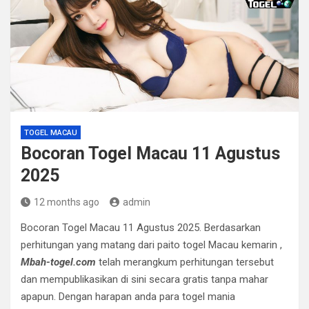
TOGEL MACAU
Bocoran Togel Macau 11 Agustus
2025
12 months ago
admin
Bocoran Togel Macau 11 Agustus 2025. Berdasarkan
perhitungan yang matang dari paito togel Macau kemarin ,
Mbah-togel.com
telah merangkum perhitungan tersebut
dan mempublikasikan di sini secara gratis tanpa mahar
apapun. Dengan harapan anda para togel mania