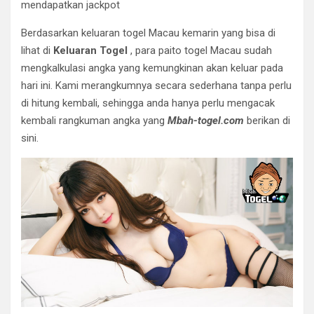
mendapatkan jackpot
Berdasarkan keluaran togel Macau kemarin yang bisa di
lihat di
Keluaran Togel
, para paito togel Macau sudah
mengkalkulasi angka yang kemungkinan akan keluar pada
hari ini. Kami merangkumnya secara sederhana tanpa perlu
di hitung kembali, sehingga anda hanya perlu mengacak
kembali rangkuman angka yang
Mbah-togel.com
berikan di
sini.