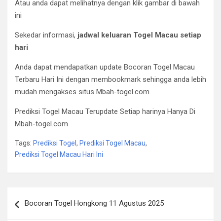
Atau anda dapat melihatnya dengan klik gambar di bawah
ini
Sekedar informasi,
jadwal keluaran Togel Macau setiap
hari
Anda dapat mendapatkan update Bocoran Togel Macau
Terbaru Hari Ini dengan membookmark sehingga anda lebih
mudah mengakses situs Mbah-togel.com
Prediksi Togel Macau Terupdate Setiap harinya Hanya Di
Mbah-togel.com
Tags:
Prediksi Togel
,
Prediksi Togel Macau
,
Prediksi Togel Macau Hari Ini
Post
Bocoran Togel Hongkong 11 Agustus 2025
navigation