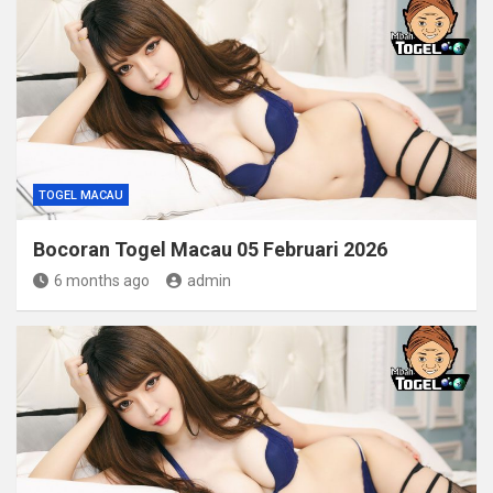
TOGEL MACAU
Bocoran Togel Macau 05 Februari 2026
6 months ago
admin