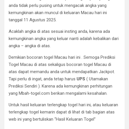
anda tidak perlu pusing untuk mengacak angka yang
kemungkinan akan muncul di keluaran Macau hari ini
tanggal 11 Agustus 2025.
Acaklah angka di atas sesuai insting anda, karena ada
kemungkinan angka yang keluar nanti adalah kebalikan dari
angka – angka di atas.
Demikian bocoran togel Macau hari ini . Semoga Prediksi
Togel Macau di atas sekaligus bocoran togel Macau di
atas dapat memandu anda untuk mendapatkan Jackpot.
Tapi perlu di ingat, anda tetap harus
UPS
( Utamakan
Prediksi Sendiri ). Karena ada kemungkinan perhitungan
yang Mbah-togel.com berikan mengalami kesahalan.
Untuk hasil keluaran terlengkap togel hari ini, atau keluaran
terlengkap togel kemarin dapat di lihat di tab bagian atas
web ini yang bertuliskan “Hasil Keluaran Togel”