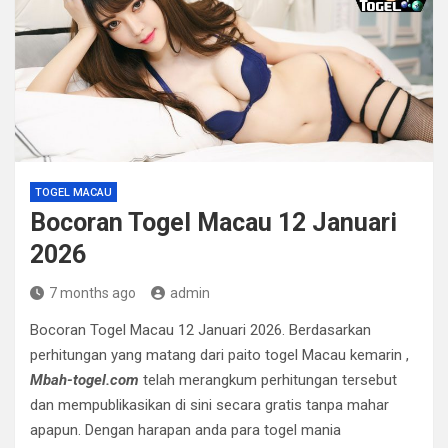
TOGEL MACAU
Bocoran Togel Macau 12 Januari
2026
7 months ago
admin
Bocoran Togel Macau 12 Januari 2026. Berdasarkan
perhitungan yang matang dari paito togel Macau kemarin ,
Mbah-togel.com
telah merangkum perhitungan tersebut
dan mempublikasikan di sini secara gratis tanpa mahar
apapun. Dengan harapan anda para togel mania