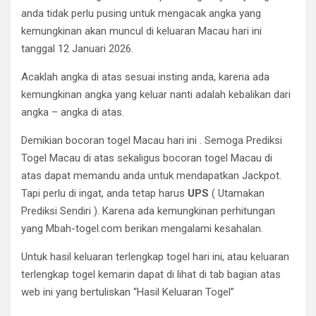
anda tidak perlu pusing untuk mengacak angka yang
kemungkinan akan muncul di keluaran Macau hari ini
tanggal 12 Januari 2026.
Acaklah angka di atas sesuai insting anda, karena ada
kemungkinan angka yang keluar nanti adalah kebalikan dari
angka – angka di atas.
Demikian bocoran togel Macau hari ini . Semoga Prediksi
Togel Macau di atas sekaligus bocoran togel Macau di
atas dapat memandu anda untuk mendapatkan Jackpot.
Tapi perlu di ingat, anda tetap harus
UPS
( Utamakan
Prediksi Sendiri ). Karena ada kemungkinan perhitungan
yang Mbah-togel.com berikan mengalami kesahalan.
Untuk hasil keluaran terlengkap togel hari ini, atau keluaran
terlengkap togel kemarin dapat di lihat di tab bagian atas
web ini yang bertuliskan “Hasil Keluaran Togel”