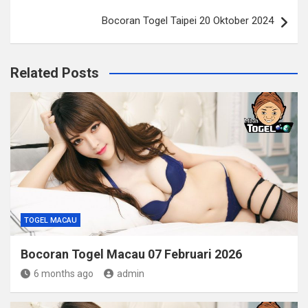
Bocoran Togel Taipei 20 Oktober 2024
Related Posts
TOGEL MACAU
Bocoran Togel Macau 07 Februari 2026
6 months ago
admin