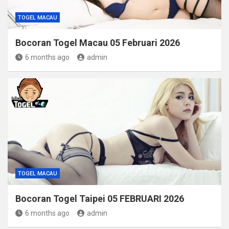
TOGEL MACAU
Bocoran Togel Macau 05 Februari 2026
6 months ago
admin
TOGEL MACAU
Bocoran Togel Taipei 05 FEBRUARI 2026
6 months ago
admin