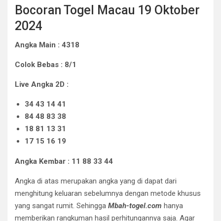
Bocoran Togel Macau 19 Oktober
2024
Angka Main : 4318
Colok Bebas : 8/1
Live Angka 2D :
34 43 14 41
84 48 83 38
18 81 13 31
17 15 16 19
Angka Kembar : 11 88 33 44
Angka di atas merupakan angka yang di dapat dari
menghitung keluaran sebelumnya dengan metode khusus
yang sangat rumit. Sehingga
Mbah-togel.com
hanya
memberikan rangkuman hasil perhitungannya saja. Agar