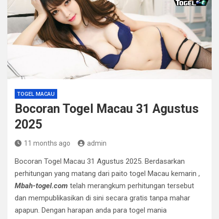
TOGEL MACAU
Bocoran Togel Macau 31 Agustus
2025
11 months ago
admin
Bocoran Togel Macau 31 Agustus 2025. Berdasarkan
perhitungan yang matang dari paito togel Macau kemarin ,
Mbah-togel.com
telah merangkum perhitungan tersebut
dan mempublikasikan di sini secara gratis tanpa mahar
apapun. Dengan harapan anda para togel mania