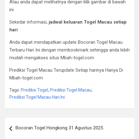
Atau anda dapat melihatnya dengan klik gambar di bawah
ini
Sekedar informasi,
jadwal keluaran Togel Macau setiap
hari
Anda dapat mendapatkan update Bocoran Togel Macau
Terbaru Hari Ini dengan membookmark sehingga anda lebih
mudah mengakses situs Mbah-togel.com
Prediksi Togel Macau Terupdate Setiap harinya Hanya Di
Mbah-togel.com
Tags:
Prediksi Togel
,
Prediksi Togel Macau
,
Prediksi Togel Macau Hari Ini
Post
Bocoran Togel Hongkong 31 Agustus 2025
navigation