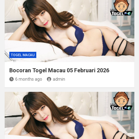
TOGEL MACAU
Bocoran Togel Macau 05 Februari 2026
6 months ago
admin