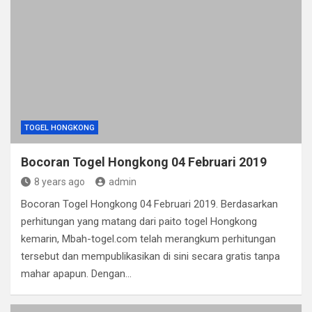
TOGEL HONGKONG
Bocoran Togel Hongkong 04 Februari 2019
8 years ago
admin
Bocoran Togel Hongkong 04 Februari 2019. Berdasarkan
perhitungan yang matang dari paito togel Hongkong
kemarin, Mbah-togel.com telah merangkum perhitungan
tersebut dan mempublikasikan di sini secara gratis tanpa
mahar apapun. Dengan…