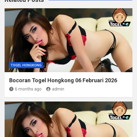
TOGEL HONGKONG
Bocoran Togel Hongkong 06 Februari 2026
6 months ago
admin