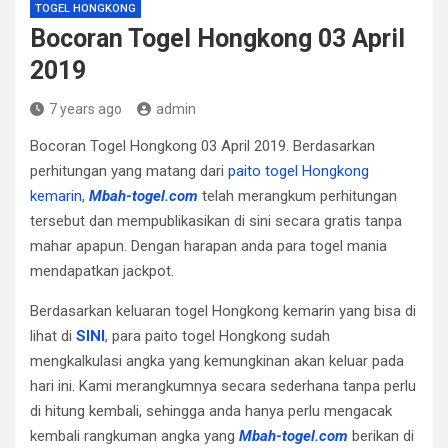
TOGEL HONGKONG
Bocoran Togel Hongkong 03 April
2019
7 years ago
admin
Bocoran Togel Hongkong 03 April 2019. Berdasarkan
perhitungan yang matang dari
paito togel Hongkong
kemarin
,
Mbah-togel.com
telah merangkum perhitungan
tersebut dan mempublikasikan di sini secara gratis tanpa
mahar apapun. Dengan harapan anda para togel mania
mendapatkan jackpot.
Berdasarkan keluaran togel Hongkong kemarin yang bisa di
lihat di
SINI
, para paito togel Hongkong sudah
mengkalkulasi angka yang kemungkinan akan keluar pada
hari ini. Kami merangkumnya secara sederhana tanpa perlu
di hitung kembali, sehingga anda hanya perlu mengacak
kembali rangkuman angka yang
Mbah-togel.com
berikan di