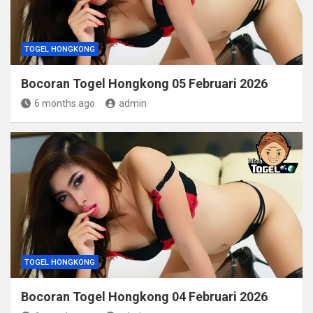
TOGEL HONGKONG
Bocoran Togel Hongkong 05 Februari 2026
6 months ago
admin
TOGEL HONGKONG
Bocoran Togel Hongkong 04 Februari 2026