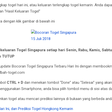
gkap togel hari ini, atau keluaran terlengkap togel kemarin. Anda dap
kan “Hasil Keluaran Togel”
a dengan klik gambar di bawah ini
 keluaran Togel Singapura setiap hari
Senin, Rabu, Kamis, Sabt
ra
TUTUP
pdate Bocoran Togel Singapura Terbaru Hari Ini dengan membookma
Mbah-togel.com
mbol
CTRL + D
dan menekan tombol “Done” atau “Selesai” yang akan
enggunakan Smartphone, anda bisa pilih tombol menu di sisi atas d
an togel atau mencari prediksi lainnya di bukaan yang berbeda anda b
ari Ini, dan Prediksi Togel Hongkong Kemarin