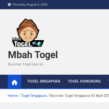
Skip
Thursday, August 6, 2026
to
content
Mbah Togel
Bocoran Togel Hari Ini
TOGEL SINGAPURA
TOGEL HONGKONG
Home
Togel Singapura
Bocoran Togel Singapura 03 April 20