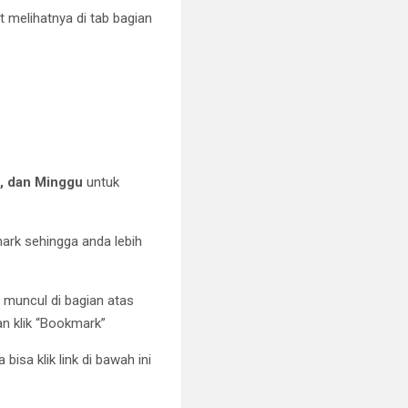
at melihatnya di tab bagian
u, dan Minggu
untuk
rk sehingga anda lebih
 muncul di bagian atas
an klik “Bookmark”
isa klik link di bawah ini