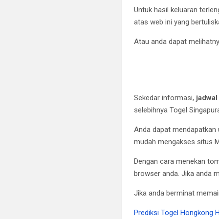
Untuk hasil keluaran terlen
atas web ini yang bertulis
Atau anda dapat melihatny
Sekedar informasi,
jadwal
selebihnya Togel Singapu
Anda dapat mendapatkan u
mudah mengakses situs 
Dengan cara menekan to
browser anda. Jika anda m
Jika anda berminat memaink
Prediksi Togel Hongkong H