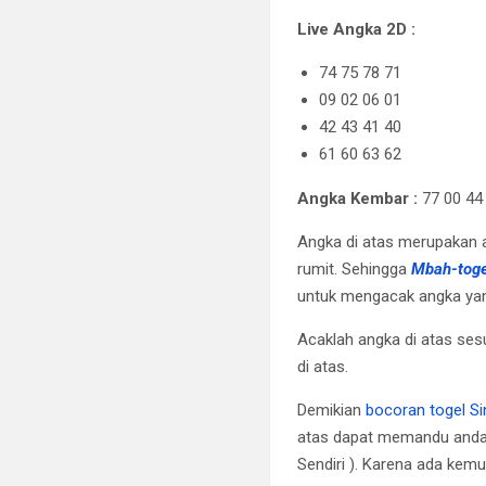
Live Angka 2D :
74 75 78 71
09 02 06 01
42 43 41 40
61 60 63 62
Angka Kembar :
77 00 44
Angka di atas merupakan 
rumit. Sehingga
Mbah-tog
untuk mengacak angka yan
Acaklah angka di atas ses
di atas.
Demikian
bocoran togel Sin
atas dapat memandu anda u
Sendiri ). Karena ada kem