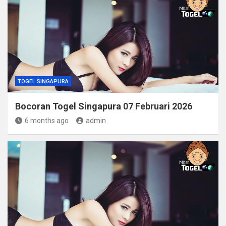
TOGEL SINGAPURA
Bocoran Togel Singapura 07 Februari 2026
6 months ago
admin