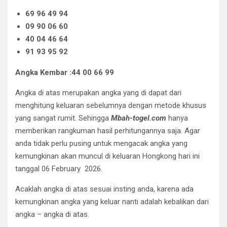
69 96 49 94
09 90 06 60
40 04 46 64
91 93 95 92
Angka Kembar :44 00 66
99
Angka di atas merupakan angka yang di dapat dari
menghitung keluaran sebelumnya dengan metode khusus
yang sangat rumit. Sehingga
Mbah-togel.com
hanya
memberikan rangkuman hasil perhitungannya saja. Agar
anda tidak perlu pusing untuk mengacak angka yang
kemungkinan akan muncul di keluaran Hongkong hari ini
tanggal 06 February 2026.
Acaklah angka di atas sesuai insting anda, karena ada
kemungkinan angka yang keluar nanti adalah kebalikan dari
angka – angka di atas.