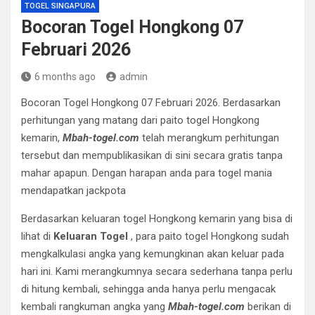
TOGEL SINGAPURA
Bocoran Togel Hongkong 07
Februari 2026
6 months ago
admin
Bocoran Togel Hongkong 07 Februari 2026. Berdasarkan
perhitungan yang matang dari paito togel Hongkong
kemarin,
Mbah-togel.com
telah merangkum perhitungan
tersebut dan mempublikasikan di sini secara gratis tanpa
mahar apapun. Dengan harapan anda para togel mania
mendapatkan jackpota
Berdasarkan keluaran togel Hongkong kemarin yang bisa di
lihat di
Keluaran Togel
, para paito togel Hongkong sudah
mengkalkulasi angka yang kemungkinan akan keluar pada
hari ini. Kami merangkumnya secara sederhana tanpa perlu
di hitung kembali, sehingga anda hanya perlu mengacak
kembali rangkuman angka yang
Mbah-togel.com
berikan di