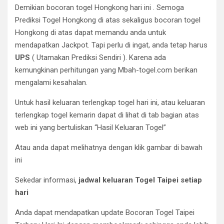
Demikian bocoran togel Hongkong hari ini . Semoga
Prediksi Togel Hongkong di atas sekaligus bocoran togel
Hongkong di atas dapat memandu anda untuk
mendapatkan Jackpot. Tapi perlu di ingat, anda tetap harus
UPS
( Utamakan Prediksi Sendiri ). Karena ada
kemungkinan perhitungan yang Mbah-togel.com berikan
mengalami kesahalan.
Untuk hasil keluaran terlengkap togel hari ini, atau keluaran
terlengkap togel kemarin dapat di lihat di tab bagian atas
web ini yang bertuliskan “Hasil Keluaran Togel”
Atau anda dapat melihatnya dengan klik gambar di bawah
ini
Sekedar informasi,
jadwal keluaran Togel Taipei setiap
hari
Anda dapat mendapatkan update Bocoran Togel Taipei