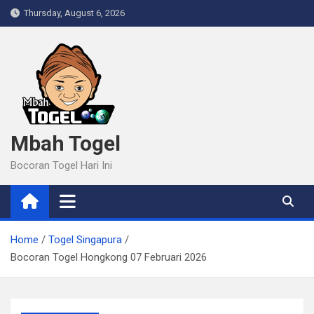
Skip
Thursday, August 6, 2026
to
content
Mbah Togel
Bocoran Togel Hari Ini
Home
Togel Singapura
Bocoran Togel Hongkong 07 Februari 2026