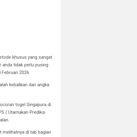
metode khusus yang sangat
anda tidak perlu pusing
 Februari 2026.
alah kebalikan dari angka
bocoran togel Singapura di
PS ( Utamakan Prediksi
alan.
at melihatnya di tab bagian