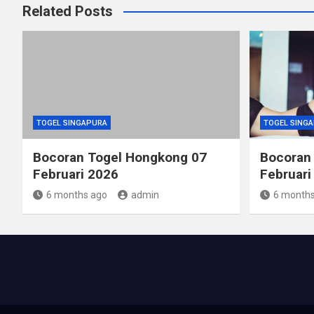
Related Posts
TOGEL SINGAPURA
TOGEL SING
Bocoran Togel Hongkong 07
Bocoran 
Februari 2026
Februari
6 months ago
admin
6 months