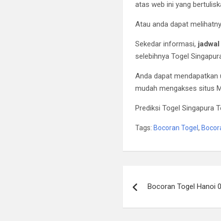
atas web ini yang bertulis
Atau anda dapat melihatny
Sekedar informasi,
jadwal
selebihnya Togel Singapu
Anda dapat mendapatkan u
mudah mengakses situs 
Prediksi Togel Singapura 
Tags:
Bocoran Togel
,
Bocor
Post
Bocoran Togel Hanoi 0
navigation