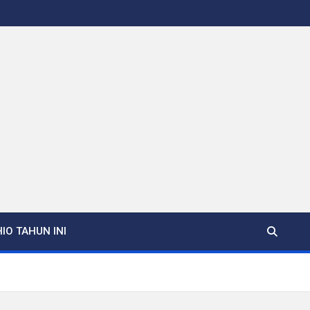
IO TAHUN INI