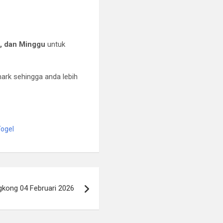
u, dan Minggu
untuk
rk sehingga anda lebih
Togel
kong 04 Februari 2026