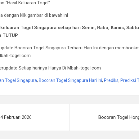
kan “Hasil Keluaran Togel”
a dengan klik gambar di bawah ini
 keluaran Togel Singapura setiap hari
Senin, Rabu, Kamis, Sabt
ra
TUTUP
pdate Bocoran Togel Singapura Terbaru Hari Ini dengan membookma
Mbah-togel.com
Terupdate Setiap harinya Hanya Di Mbah-togel.com
an Togel Singapura
,
Bocoran Togel Singapura Hari Ini
,
Prediks
,
Prediksi 
4 Februari 2026
Bocoran Togel Hong