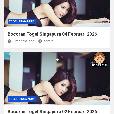
TOGEL SINGAPURA
Bocoran Togel Singapura 04 Februari 2026
6 months ago
admin
TOGEL SINGAPURA
Bocoran Togel Singapura 02 Februari 2026