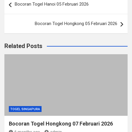
Bocoran Togel Hanoi 05 Februari 2026
navigation
Bocoran Togel Hongkong 05 Februari 2026
Related Posts
TOGEL SINGAPURA
Bocoran Togel Hongkong 07 Februari 2026