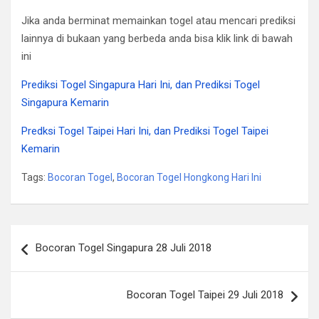
Jika anda berminat memainkan togel atau mencari prediksi
lainnya di bukaan yang berbeda anda bisa klik link di bawah
ini
Prediksi Togel Singapura Hari Ini, dan Prediksi Togel
Singapura Kemarin
Predksi Togel Taipei Hari Ini, dan Prediksi Togel Taipei
Kemarin
Tags:
Bocoran Togel
,
Bocoran Togel Hongkong Hari Ini
Post
Bocoran Togel Singapura 28 Juli 2018
navigation
Bocoran Togel Taipei 29 Juli 2018