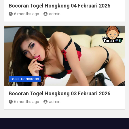
Bocoran Togel Hongkong 04 Februari 2026
6 months ago
admin
TOGEL HONGKONG
Bocoran Togel Hongkong 03 Februari 2026
6 months ago
admin