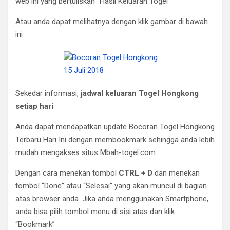
web ini yang bertuliskan “Hasil Keluaran Togel”
Atau anda dapat melihatnya dengan klik gambar di bawah
ini
Sekedar informasi,
jadwal keluaran Togel Hongkong
setiap hari
Anda dapat mendapatkan update Bocoran Togel Hongkong
Terbaru Hari Ini dengan membookmark sehingga anda lebih
mudah mengakses situs Mbah-togel.com
Dengan cara menekan tombol
CTRL + D
dan menekan
tombol “Done” atau “Selesai” yang akan muncul di bagian
atas browser anda. Jika anda menggunakan Smartphone,
anda bisa pilih tombol menu di sisi atas dan klik
“Bookmark”