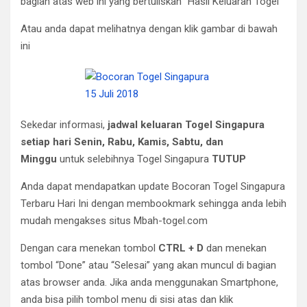
bagian atas web ini yang bertuliskan “Hasil Keluaran Togel”
Atau anda dapat melihatnya dengan klik gambar di bawah
ini
Sekedar informasi,
jadwal keluaran Togel Singapura
setiap hari
Senin, Rabu, Kamis, Sabtu, dan
Minggu
untuk selebihnya Togel Singapura
TUTUP
Anda dapat mendapatkan update Bocoran Togel Singapura
Terbaru Hari Ini dengan membookmark sehingga anda lebih
mudah mengakses situs Mbah-togel.com
Dengan cara menekan tombol
CTRL + D
dan menekan
tombol “Done” atau “Selesai” yang akan muncul di bagian
atas browser anda. Jika anda menggunakan Smartphone,
anda bisa pilih tombol menu di sisi atas dan klik