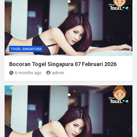
TOGEL SINGAPURA
Bocoran Togel Singapura 07 Februari 2026
6 months ago
admin