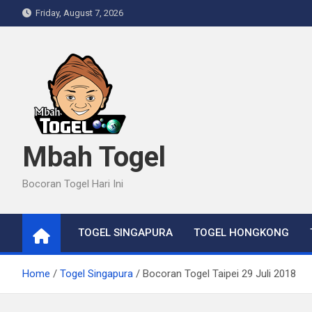
Skip
Friday, August 7, 2026
to
content
Mbah Togel
Bocoran Togel Hari Ini
TOGEL SINGAPURA
TOGEL HONGKONG
Home
Togel Singapura
Bocoran Togel Taipei 29 Juli 2018