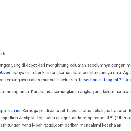
 66
angka yang di dapat dari menghitung keluaran sebelumnya dengan 
el.com
hanya memberikan rangkuman hasil perhitungannya saja. Agar 
g kemungkinan akan muncul di keluaran
Taipei hari ini tanggal 29 Jul
uai insting anda. Karena ada kemungkinan angka yang keluar nanti ad
pei hari ini
. Semoga prediksi togel Taipei di atas sekaligus bocoran t
atkan Jackpot. Tapi perlu di ingat, anda tetap harus UPS ( Utamakan
erhitungan yang Mbah-togel.com berikan mengalami kesahalan.