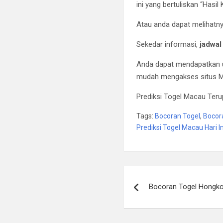
ini yang bertuliskan “Hasil
Atau anda dapat melihatny
Sekedar informasi,
jadwal
Anda dapat mendapatkan u
mudah mengakses situs 
Prediksi Togel Macau Teru
Tags:
Bocoran Togel
,
Bocor
Prediksi Togel Macau Hari In
Post
Bocoran Togel Hongko
navigation