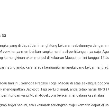
6 33
angka yang di dapat dari menghitung keluaran sebelumnya dengan 
el.com
hanya memberikan rangkuman hasil perhitungannya saja. Agar
 kemungkinan akan muncul di keluaran Macau hari ini tanggal 15 Jul
ai insting anda, karena ada kemungkinan angka yang keluar nanti ada
cau hari ini . Semoga Prediksi Togel Macau di atas sekaligus bocora
mendapatkan Jackpot. Tapi perlu di ingat, anda tetap harus
UPS
(
n perhitungan yang Mbah-togel.com berikan mengalami kesahalan.
gkap togel hari ini, atau keluaran terlengkap togel kemarin dapat di li