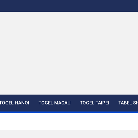
TOGEL HANOI
TOGEL MACAU
TOGEL TAIPEI
TABEL SH