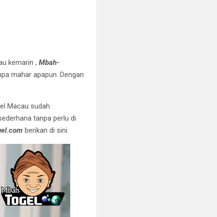
au kemarin ,
Mbah-
tanpa mahar apapun. Dengan
ogel Macau sudah
ederhana tanpa perlu di
gel.com
berikan di sini.