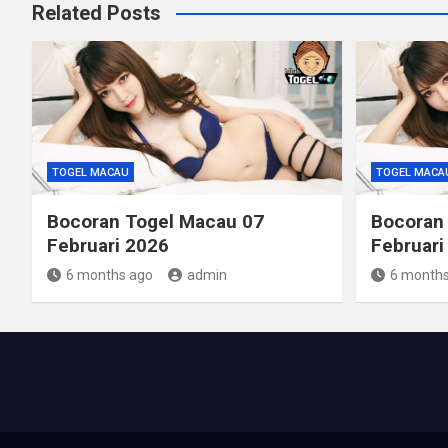
Related Posts
TOGEL MACAU
TOGEL MACA
Bocoran Togel Macau 07
Bocoran
Februari 2026
Februari
6 months ago
admin
6 months