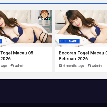
U
TOGEL MACAU
 Togel Macau 05
Bocoran Togel Macau 
 2026
Februari 2026
 ago
admin
6 months ago
admin