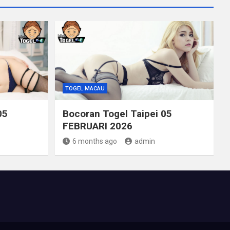
TOGEL MACAU
05
Bocoran Togel Taipei 05
FEBRUARI 2026
6 months ago
admin