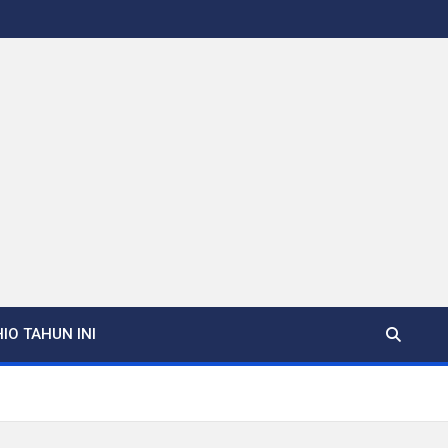
IO TAHUN INI