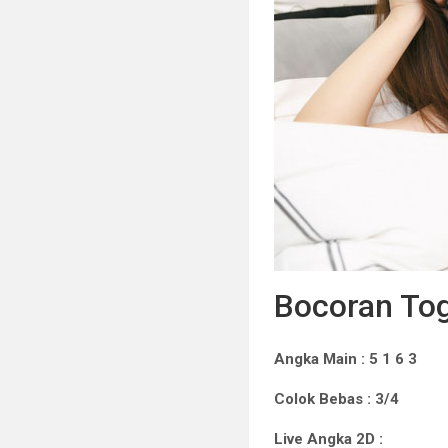
Bocoran Tog
Angka Main : 5 1 6 3
Colok Bebas : 3/4
Live Angka 2D :