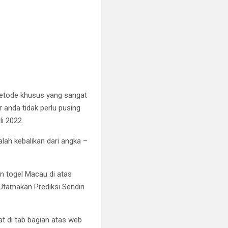
metode khusus yang sangat
 anda tidak perlu pusing
i 2022.
lah kebalikan dari angka –
n togel Macau di atas
 Utamakan Prediksi Sendiri
hat di tab bagian atas web