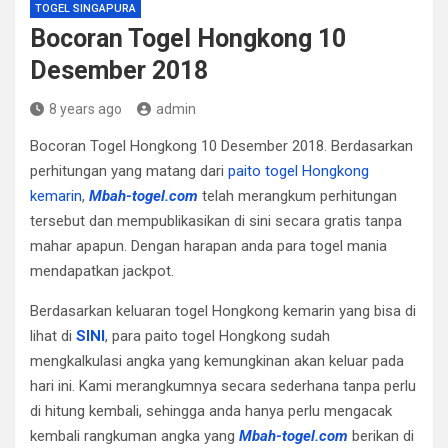
TOGEL SINGAPURA
Bocoran Togel Hongkong 10
Desember 2018
8 years ago
admin
Bocoran Togel Hongkong 10 Desember 2018. Berdasarkan
perhitungan yang matang dari
paito togel Hongkong
kemarin
,
Mbah-togel.com
telah merangkum perhitungan
tersebut dan mempublikasikan di sini secara gratis tanpa
mahar apapun. Dengan harapan anda para togel mania
mendapatkan jackpot.
Berdasarkan keluaran togel Hongkong kemarin yang bisa di
lihat di
SINI
, para paito togel Hongkong sudah
mengkalkulasi angka yang kemungkinan akan keluar pada
hari ini. Kami merangkumnya secara sederhana tanpa perlu
di hitung kembali, sehingga anda hanya perlu mengacak
kembali rangkuman angka yang
Mbah-togel.com
berikan di