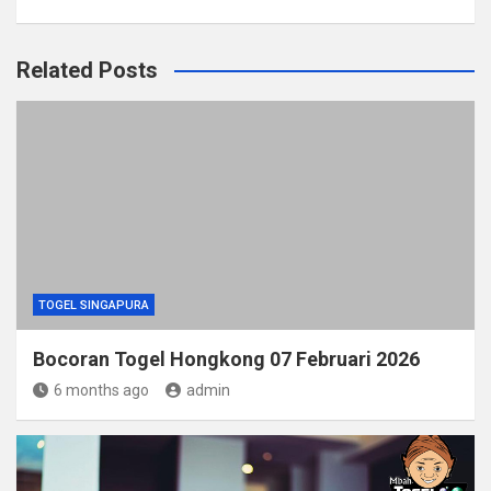
Related Posts
TOGEL SINGAPURA
Bocoran Togel Hongkong 07 Februari 2026
6 months ago
admin